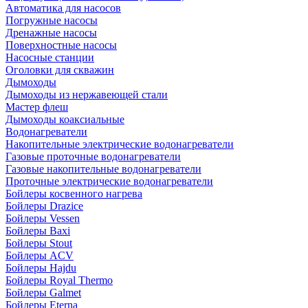
Автоматика для насосов
Погружные насосы
Дренажные насосы
Поверхностные насосы
Насосные станции
Оголовки для скважин
Дымоходы
Дымоходы из нержавеющей стали
Мастер флеш
Дымоходы коаксиальные
Водонагреватели
Накопительные электрические водонагреватели
Газовые проточные водонагреватели
Газовые накопительные водонагреватели
Проточные электрические водонагреватели
Бойлеры косвенного нагрева
Бойлеры Drazice
Бойлеры Vessen
Бойлеры Baxi
Бойлеры Stout
Бойлеры ACV
Бойлеры Hajdu
Бойлеры Royal Thermo
Бойлеры Galmet
Бойлеры Eterna