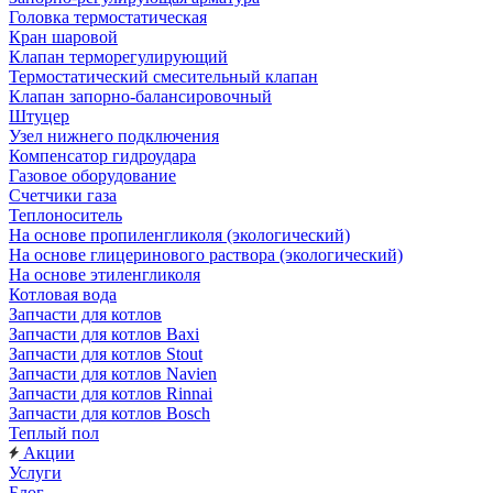
Головка термостатическая
Кран шаровой
Клапан терморегулирующий
Термостатический смесительный клапан
Клапан запорно-балансировочный
Штуцер
Узел нижнего подключения
Компенсатор гидроудара
Газовое оборудование
Счетчики газа
Теплоноситель
На основе пропиленгликоля (экологический)
На основе глицеринового раствора (экологический)
На основе этиленгликоля
Котловая вода
Запчасти для котлов
Запчасти для котлов Baxi
Запчасти для котлов Stout
Запчасти для котлов Navien
Запчасти для котлов Rinnai
Запчасти для котлов Bosch
Теплый пол
Акции
Услуги
Блог