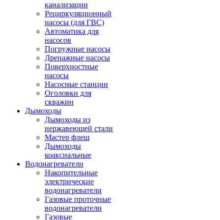
канализации
Рециркуляционный
насосы (для ГВС)
Автоматика для
насосов
Погружные насосы
Дренажные насосы
Поверхностные
насосы
Насосные станции
Оголовки для
скважин
Дымоходы
Дымоходы из
нержавеющей стали
Мастер флеш
Дымоходы
коаксиальные
Водонагреватели
Накопительные
электрические
водонагреватели
Газовые проточные
водонагреватели
Газовые