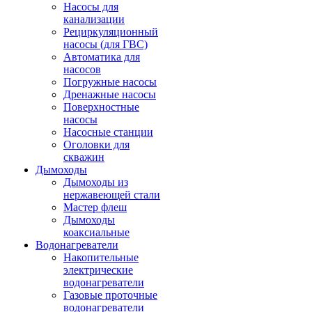
Насосы для
канализации
Рециркуляционный
насосы (для ГВС)
Автоматика для
насосов
Погружные насосы
Дренажные насосы
Поверхностные
насосы
Насосные станции
Оголовки для
скважин
Дымоходы
Дымоходы из
нержавеющей стали
Мастер флеш
Дымоходы
коаксиальные
Водонагреватели
Накопительные
электрические
водонагреватели
Газовые проточные
водонагреватели