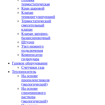
термостатическая
Кран шаровой
Клапан
терморегулирующий
Термостатический
смесительный
клапан
Клапан запорно-
балансировочный
Штуцер
Узел нижнего
подключения
Компенсатор
гидроудара
Газовое оборудование
Счетчики газа
Теплоноситель
На основе
пропиленгликоля
(экологический)
На основе
глицеринового
раствора
(экологический)