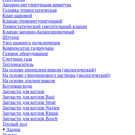
Запорно-регулирующая арматура
Головка термостатическая
Кран шаровой
Клапан терморегулирующий
Термостатический смесительный клапан
Клапан запорно-балансировочный
Штуцер
Узел нижнего подключения
Компенсатор гидроудара
Газовое оборудование
Счетчики газа
Теплоноситель
На основе пропиленгликоля (экологический)
На основе глицеринового раствора (экологический)
На основе этиленгликоля
Котловая вода
Запчасти для котлов
Запчасти для котлов Baxi
Запчасти для котлов Stout
Запчасти для котлов Navien
Запчасти для котлов Rinnai
Запчасти для котлов Bosch
Теплый пол
Акции
Услуги