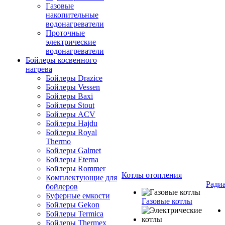
Газовые
накопительные
водонагреватели
Проточные
электрические
водонагреватели
Бойлеры косвенного
нагрева
Бойлеры Drazice
Бойлеры Vessen
Бойлеры Baxi
Бойлеры Stout
Бойлеры ACV
Бойлеры Hajdu
Бойлеры Royal
Thermo
Бойлеры Galmet
Бойлеры Eterna
Бойлеры Rommer
Котлы отопления
Комплектующие для
Ради
бойлеров
Буферные емкости
Газовые котлы
Бойлеры Gekon
Бойлеры Termica
Бойлеры Thermex