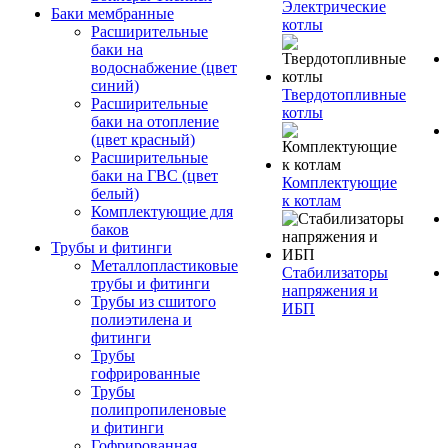
Электрические
Баки мембранные
котлы
Расширительные
баки на
водоснабжение (цвет
синий)
Твердотопливные
Расширительные
котлы
баки на отопление
(цвет красный)
Расширительные
баки на ГВС (цвет
Комплектующие
белый)
к котлам
Комплектующие для
баков
Трубы и фитинги
Металлопластиковые
Стабилизаторы
трубы и фитинги
напряжения и
Трубы из сшитого
ИБП
полиэтилена и
фитинги
Трубы
гофрированные
Трубы
полипропиленовые
и фитинги
Гофрированная