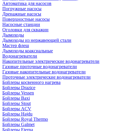
Автоматика для насосов
Погружные насосы
Дренажные насосы
Поверхностные насосы
Насосные станции
Оголовки для скважин
Дымоходы
Дымоходы из нержавеющей стали
Мастер флеш
Дымоходы коаксиальные
Водонагреватели
Накопительные электрические водонагреватели
Газовые проточные водонагреватели
Газовые накопительные водонагреватели
Проточные электрические водонагреватели
Бойлеры косвенного нагрева
Бойлеры Drazice
Бойлеры Vessen
Бойлеры Baxi
Бойлеры Stout
Бойлеры ACV
Бойлеры Hajdu
Бойлеры Royal Thermo
Бойлеры Galmet
Бойлеры Eterna