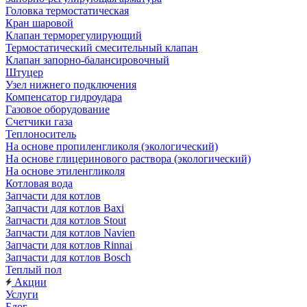
Головка термостатическая
Кран шаровой
Клапан терморегулирующий
Термостатический смесительный клапан
Клапан запорно-балансировочный
Штуцер
Узел нижнего подключения
Компенсатор гидроудара
Газовое оборудование
Счетчики газа
Теплоноситель
На основе пропиленгликоля (экологический)
На основе глицеринового раствора (экологический)
На основе этиленгликоля
Котловая вода
Запчасти для котлов
Запчасти для котлов Baxi
Запчасти для котлов Stout
Запчасти для котлов Navien
Запчасти для котлов Rinnai
Запчасти для котлов Bosch
Теплый пол
Акции
Услуги
Блог