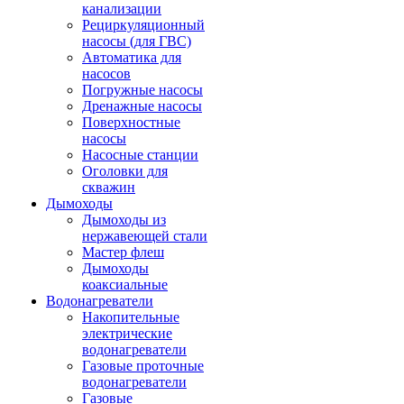
канализации
Рециркуляционный
насосы (для ГВС)
Автоматика для
насосов
Погружные насосы
Дренажные насосы
Поверхностные
насосы
Насосные станции
Оголовки для
скважин
Дымоходы
Дымоходы из
нержавеющей стали
Мастер флеш
Дымоходы
коаксиальные
Водонагреватели
Накопительные
электрические
водонагреватели
Газовые проточные
водонагреватели
Газовые