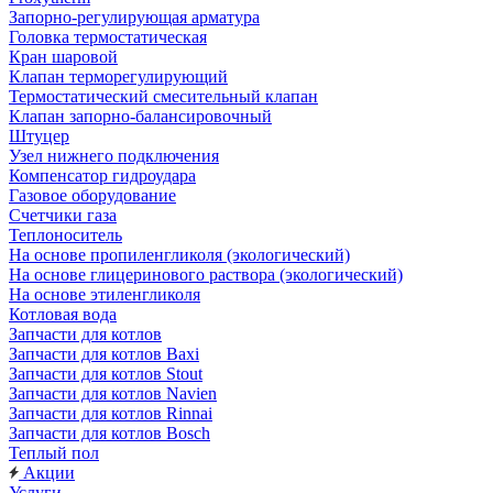
Запорно-регулирующая арматура
Головка термостатическая
Кран шаровой
Клапан терморегулирующий
Термостатический смесительный клапан
Клапан запорно-балансировочный
Штуцер
Узел нижнего подключения
Компенсатор гидроудара
Газовое оборудование
Счетчики газа
Теплоноситель
На основе пропиленгликоля (экологический)
На основе глицеринового раствора (экологический)
На основе этиленгликоля
Котловая вода
Запчасти для котлов
Запчасти для котлов Baxi
Запчасти для котлов Stout
Запчасти для котлов Navien
Запчасти для котлов Rinnai
Запчасти для котлов Bosch
Теплый пол
Акции
Услуги