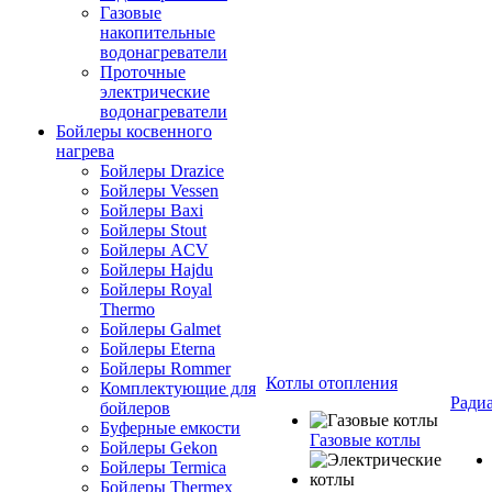
Газовые
накопительные
водонагреватели
Проточные
электрические
водонагреватели
Бойлеры косвенного
нагрева
Бойлеры Drazice
Бойлеры Vessen
Бойлеры Baxi
Бойлеры Stout
Бойлеры ACV
Бойлеры Hajdu
Бойлеры Royal
Thermo
Бойлеры Galmet
Бойлеры Eterna
Бойлеры Rommer
Котлы отопления
Комплектующие для
Ради
бойлеров
Буферные емкости
Газовые котлы
Бойлеры Gekon
Бойлеры Termica
Бойлеры Thermex