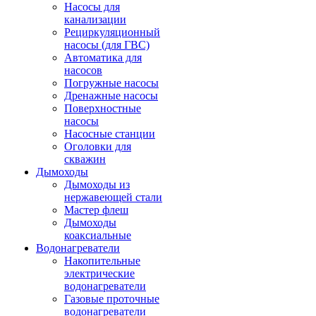
Насосы для
канализации
Рециркуляционный
насосы (для ГВС)
Автоматика для
насосов
Погружные насосы
Дренажные насосы
Поверхностные
насосы
Насосные станции
Оголовки для
скважин
Дымоходы
Дымоходы из
нержавеющей стали
Мастер флеш
Дымоходы
коаксиальные
Водонагреватели
Накопительные
электрические
водонагреватели
Газовые проточные
водонагреватели