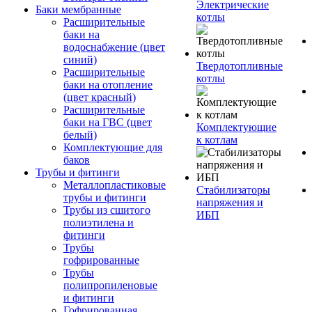
Электрические
Баки мембранные
котлы
Расширительные
баки на
водоснабжение (цвет
синий)
Твердотопливные
Расширительные
котлы
баки на отопление
(цвет красный)
Расширительные
баки на ГВС (цвет
Комплектующие
белый)
к котлам
Комплектующие для
баков
Трубы и фитинги
Металлопластиковые
Стабилизаторы
трубы и фитинги
напряжения и
Трубы из сшитого
ИБП
полиэтилена и
фитинги
Трубы
гофрированные
Трубы
полипропиленовые
и фитинги
Гофрированная