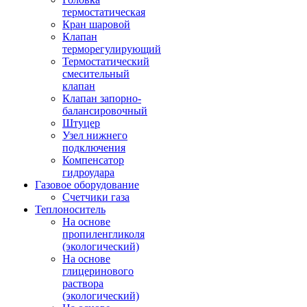
термостатическая
Кран шаровой
Клапан
терморегулирующий
Термостатический
смесительный
клапан
Клапан запорно-
балансировочный
Штуцер
Узел нижнего
подключения
Компенсатор
гидроудара
Газовое оборудование
Счетчики газа
Теплоноситель
На основе
пропиленгликоля
(экологический)
На основе
глицеринового
раствора
(экологический)