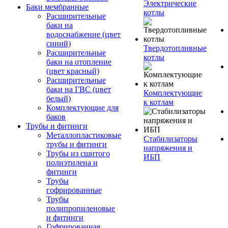
Электрические
Баки мембранные
котлы
Расширительные
баки на
водоснабжение (цвет
синий)
Твердотопливные
Расширительные
котлы
баки на отопление
(цвет красный)
Расширительные
баки на ГВС (цвет
Комплектующие
белый)
к котлам
Комплектующие для
баков
Трубы и фитинги
Металлопластиковые
Стабилизаторы
трубы и фитинги
напряжения и
Трубы из сшитого
ИБП
полиэтилена и
фитинги
Трубы
гофрированные
Трубы
полипропиленовые
и фитинги
Гофрированная