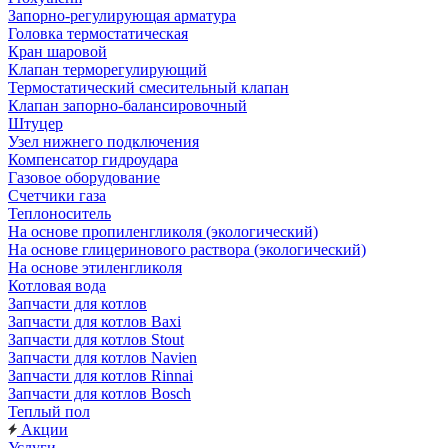
Запорно-регулирующая арматура
Головка термостатическая
Кран шаровой
Клапан терморегулирующий
Термостатический смесительный клапан
Клапан запорно-балансировочный
Штуцер
Узел нижнего подключения
Компенсатор гидроудара
Газовое оборудование
Счетчики газа
Теплоноситель
На основе пропиленгликоля (экологический)
На основе глицеринового раствора (экологический)
На основе этиленгликоля
Котловая вода
Запчасти для котлов
Запчасти для котлов Baxi
Запчасти для котлов Stout
Запчасти для котлов Navien
Запчасти для котлов Rinnai
Запчасти для котлов Bosch
Теплый пол
Акции
Услуги