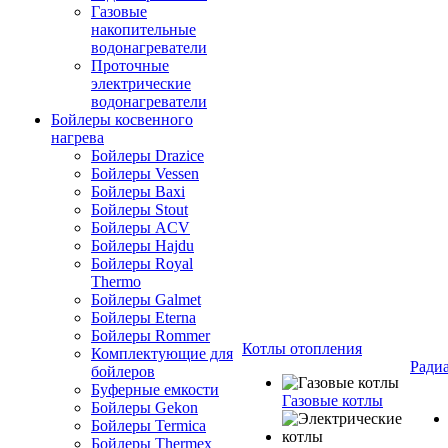
Газовые
накопительные
водонагреватели
Проточные
электрические
водонагреватели
Бойлеры косвенного
нагрева
Бойлеры Drazice
Бойлеры Vessen
Бойлеры Baxi
Бойлеры Stout
Бойлеры ACV
Бойлеры Hajdu
Бойлеры Royal
Thermo
Бойлеры Galmet
Бойлеры Eterna
Бойлеры Rommer
Котлы отопления
Комплектующие для
Ради
бойлеров
Буферные емкости
Газовые котлы
Бойлеры Gekon
Бойлеры Termica
Бойлеры Thermex