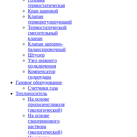
термостатическая
Кран шаровой
Клапан
терморегулирующий
Термостатический
смесительный
клапан
Клапан запорно-
балансировочный
Штуцер
Узел нижнего
подключения
Компенсатор
гидроудара
Газовое оборудование
Счетчики газа
Теплоноситель
На основе
пропиленгликоля
(экологический)
На основе
глицеринового
раствора
(экологический)