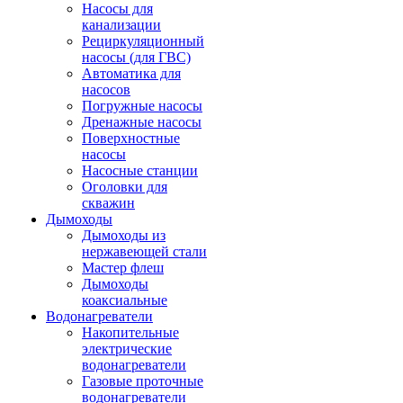
Насосы для
канализации
Рециркуляционный
насосы (для ГВС)
Автоматика для
насосов
Погружные насосы
Дренажные насосы
Поверхностные
насосы
Насосные станции
Оголовки для
скважин
Дымоходы
Дымоходы из
нержавеющей стали
Мастер флеш
Дымоходы
коаксиальные
Водонагреватели
Накопительные
электрические
водонагреватели
Газовые проточные
водонагреватели