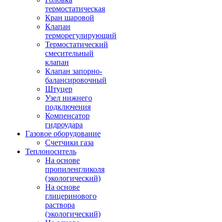
термостатическая
Кран шаровой
Клапан
терморегулирующий
Термостатический
смесительный
клапан
Клапан запорно-
балансировочный
Штуцер
Узел нижнего
подключения
Компенсатор
гидроудара
Газовое оборудование
Счетчики газа
Теплоноситель
На основе
пропиленгликоля
(экологический)
На основе
глицеринового
раствора
(экологический)