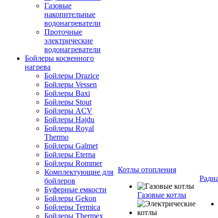
Газовые
накопительные
водонагреватели
Проточные
электрические
водонагреватели
Бойлеры косвенного
нагрева
Бойлеры Drazice
Бойлеры Vessen
Бойлеры Baxi
Бойлеры Stout
Бойлеры ACV
Бойлеры Hajdu
Бойлеры Royal
Thermo
Бойлеры Galmet
Бойлеры Eterna
Бойлеры Rommer
Котлы отопления
Комплектующие для
Ради
бойлеров
Буферные емкости
Газовые котлы
Бойлеры Gekon
Бойлеры Termica
Бойлеры Thermex