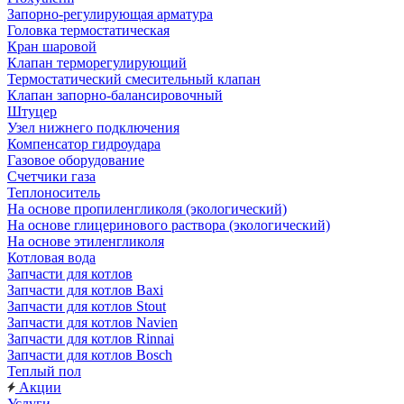
Запорно-регулирующая арматура
Головка термостатическая
Кран шаровой
Клапан терморегулирующий
Термостатический смесительный клапан
Клапан запорно-балансировочный
Штуцер
Узел нижнего подключения
Компенсатор гидроудара
Газовое оборудование
Счетчики газа
Теплоноситель
На основе пропиленгликоля (экологический)
На основе глицеринового раствора (экологический)
На основе этиленгликоля
Котловая вода
Запчасти для котлов
Запчасти для котлов Baxi
Запчасти для котлов Stout
Запчасти для котлов Navien
Запчасти для котлов Rinnai
Запчасти для котлов Bosch
Теплый пол
Акции
Услуги