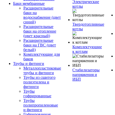
Электрические
Баки мембранные
котлы
Расширительные
баки на
водоснабжение (цвет
синий)
Твердотопливные
Расширительные
котлы
баки на отопление
(цвет красный)
Расширительные
баки на ГВС (цвет
Комплектующие
белый)
к котлам
Комплектующие для
баков
Трубы и фитинги
Металлопластиковые
Стабилизаторы
трубы и фитинги
напряжения и
Трубы из сшитого
ИБП
полиэтилена и
фитинги
Трубы
гофрированные
Трубы
полипропиленовые
и фитинги
Гофрированная