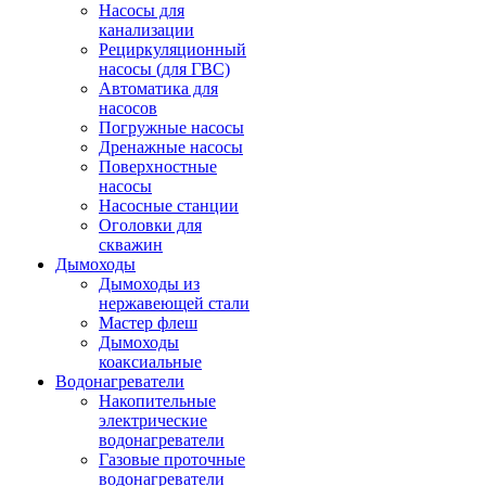
Насосы для
канализации
Рециркуляционный
насосы (для ГВС)
Автоматика для
насосов
Погружные насосы
Дренажные насосы
Поверхностные
насосы
Насосные станции
Оголовки для
скважин
Дымоходы
Дымоходы из
нержавеющей стали
Мастер флеш
Дымоходы
коаксиальные
Водонагреватели
Накопительные
электрические
водонагреватели
Газовые проточные
водонагреватели