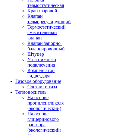
термостатическая
Кран шаровой
Клапан
терморегулирующий
Термостатический
смесительный
клапан
Клапан запорно-
балансировочный
Штуцер
Узел нижнего
подключения
Компенсатор
гидроудара
Газовое оборудование
Счетчики газа
Теплоноситель
На основе
пропиленгликоля
(экологический)
На основе
глицеринового
раствора
(экологический)