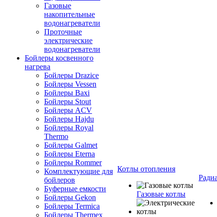
Газовые
накопительные
водонагреватели
Проточные
электрические
водонагреватели
Бойлеры косвенного
нагрева
Бойлеры Drazice
Бойлеры Vessen
Бойлеры Baxi
Бойлеры Stout
Бойлеры ACV
Бойлеры Hajdu
Бойлеры Royal
Thermo
Бойлеры Galmet
Бойлеры Eterna
Бойлеры Rommer
Котлы отопления
Комплектующие для
Ради
бойлеров
Буферные емкости
Газовые котлы
Бойлеры Gekon
Бойлеры Termica
Бойлеры Thermex