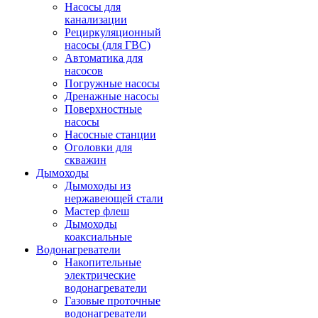
Насосы для
канализации
Рециркуляционный
насосы (для ГВС)
Автоматика для
насосов
Погружные насосы
Дренажные насосы
Поверхностные
насосы
Насосные станции
Оголовки для
скважин
Дымоходы
Дымоходы из
нержавеющей стали
Мастер флеш
Дымоходы
коаксиальные
Водонагреватели
Накопительные
электрические
водонагреватели
Газовые проточные
водонагреватели