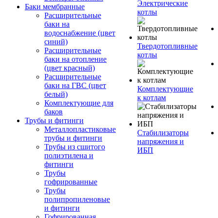
Электрические
Баки мембранные
котлы
Расширительные
баки на
водоснабжение (цвет
синий)
Твердотопливные
Расширительные
котлы
баки на отопление
(цвет красный)
Расширительные
баки на ГВС (цвет
Комплектующие
белый)
к котлам
Комплектующие для
баков
Трубы и фитинги
Металлопластиковые
Стабилизаторы
трубы и фитинги
напряжения и
Трубы из сшитого
ИБП
полиэтилена и
фитинги
Трубы
гофрированные
Трубы
полипропиленовые
и фитинги
Гофрированная