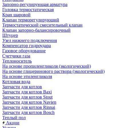
Запорно-регулирующая арматура
Головка термостатическая
Кран шаровой
Клапан терморегулирующий
Термостатический смесительный клапан
Клапан запорно-балансировочный
Штуцер
Узел нижнего подключения
Компенсатор гидроудара
Газовое оборудование
Счетчики газа
Теплоноситель
На основе пропиленгликоля (экологический)
На основе глицеринового раствора (экологический)
На основе этиленгликоля
Котловая вода
Запчасти для котлов
Запчасти для котлов Baxi
Запчасти для котлов Stout
Запчасти для котлов Navien
Запчасти для котлов Rinnai
Запчасти для котлов Bosch
Теплый пол
Акции
Услуги