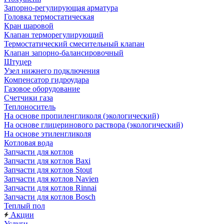
Запорно-регулирующая арматура
Головка термостатическая
Кран шаровой
Клапан терморегулирующий
Термостатический смесительный клапан
Клапан запорно-балансировочный
Штуцер
Узел нижнего подключения
Компенсатор гидроудара
Газовое оборудование
Счетчики газа
Теплоноситель
На основе пропиленгликоля (экологический)
На основе глицеринового раствора (экологический)
На основе этиленгликоля
Котловая вода
Запчасти для котлов
Запчасти для котлов Baxi
Запчасти для котлов Stout
Запчасти для котлов Navien
Запчасти для котлов Rinnai
Запчасти для котлов Bosch
Теплый пол
Акции
Услуги