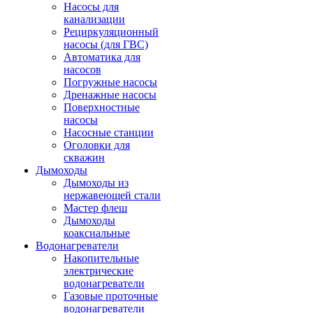
Насосы для
канализации
Рециркуляционный
насосы (для ГВС)
Автоматика для
насосов
Погружные насосы
Дренажные насосы
Поверхностные
насосы
Насосные станции
Оголовки для
скважин
Дымоходы
Дымоходы из
нержавеющей стали
Мастер флеш
Дымоходы
коаксиальные
Водонагреватели
Накопительные
электрические
водонагреватели
Газовые проточные
водонагреватели