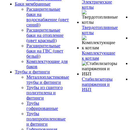
Электрические
Баки мембранные
котлы
Расширительные
баки на
водоснабжение (цвет
синий)
Твердотопливные
Расширительные
котлы
баки на отопление
(цвет красный)
Расширительные
баки на ГВС (цвет
Комплектующие
белый)
к котлам
Комплектующие для
баков
Трубы и фитинги
Металлопластиковые
Стабилизаторы
трубы и фитинги
напряжения и
Трубы из сшитого
ИБП
полиэтилена и
фитинги
Трубы
гофрированные
Трубы
полипропиленовые
и фитинги
Гофрированная