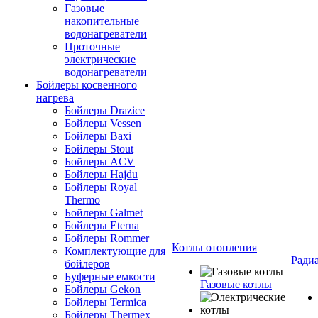
Газовые
накопительные
водонагреватели
Проточные
электрические
водонагреватели
Бойлеры косвенного
нагрева
Бойлеры Drazice
Бойлеры Vessen
Бойлеры Baxi
Бойлеры Stout
Бойлеры ACV
Бойлеры Hajdu
Бойлеры Royal
Thermo
Бойлеры Galmet
Бойлеры Eterna
Бойлеры Rommer
Котлы отопления
Комплектующие для
Ради
бойлеров
Буферные емкости
Газовые котлы
Бойлеры Gekon
Бойлеры Termica
Бойлеры Thermex