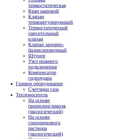
термостатическая
Кран шаровой
Клапан
терморегулирующий
Термостатический
смесительный
клапан
Клапан запорно-
балансировочный
Штуцер
Узел нижнего
подключения
Компенсатор
гидроудара
Газовое оборудование
Счетчики газа
Теплоноситель
На основе
пропиленгликоля
(экологический)
На основе
глицеринового
раствора
(экологический)