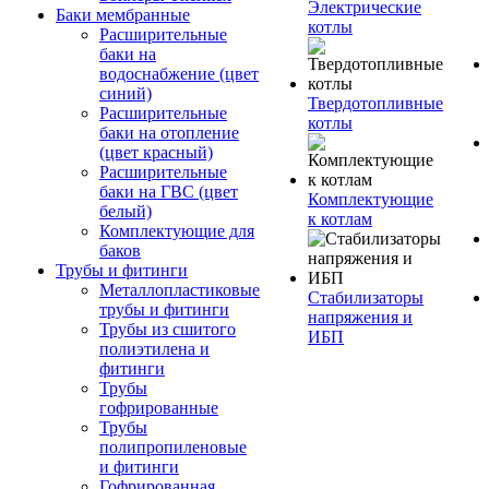
Электрические
Баки мембранные
котлы
Расширительные
баки на
водоснабжение (цвет
синий)
Твердотопливные
Расширительные
котлы
баки на отопление
(цвет красный)
Расширительные
баки на ГВС (цвет
Комплектующие
белый)
к котлам
Комплектующие для
баков
Трубы и фитинги
Металлопластиковые
Стабилизаторы
трубы и фитинги
напряжения и
Трубы из сшитого
ИБП
полиэтилена и
фитинги
Трубы
гофрированные
Трубы
полипропиленовые
и фитинги
Гофрированная