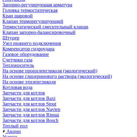
Запорно-регулирующая арматура
Головка термостатическая
Кран шаровой
Клапан терморегулирующий
Термостатический смесительный клапан
Клапан запорно-балансировочный
Штуцер
Узел нижнего подключения
Компенсатор гидроудара
Газовое оборудование
Счетчики газа
Теплоноситель
На основе пропиленгликоля (экологический)
На основе глицеринового раствора (экологический)
На основе этиленгликоля
Котловая вода
Запчасти для котлов
Запчасти для котлов Baxi
Запчасти для котлов Stout
Запчасти для котлов Navien
Запчасти для котлов Rinnai
Запчасти для котлов Bosch
Теплый пол
Акции
Услуги