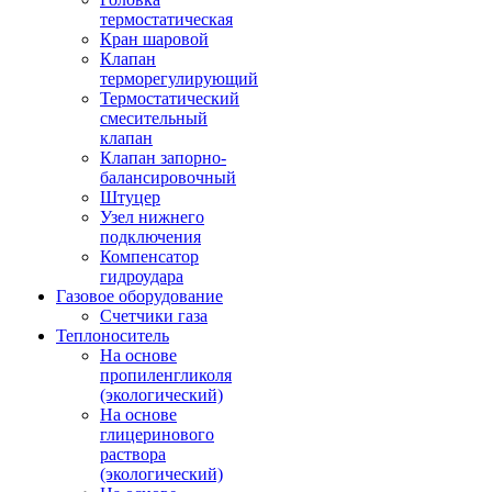
термостатическая
Кран шаровой
Клапан
терморегулирующий
Термостатический
смесительный
клапан
Клапан запорно-
балансировочный
Штуцер
Узел нижнего
подключения
Компенсатор
гидроудара
Газовое оборудование
Счетчики газа
Теплоноситель
На основе
пропиленгликоля
(экологический)
На основе
глицеринового
раствора
(экологический)