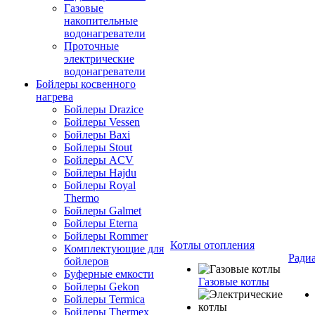
Газовые
накопительные
водонагреватели
Проточные
электрические
водонагреватели
Бойлеры косвенного
нагрева
Бойлеры Drazice
Бойлеры Vessen
Бойлеры Baxi
Бойлеры Stout
Бойлеры ACV
Бойлеры Hajdu
Бойлеры Royal
Thermo
Бойлеры Galmet
Бойлеры Eterna
Бойлеры Rommer
Котлы отопления
Комплектующие для
Ради
бойлеров
Буферные емкости
Газовые котлы
Бойлеры Gekon
Бойлеры Termica
Бойлеры Thermex