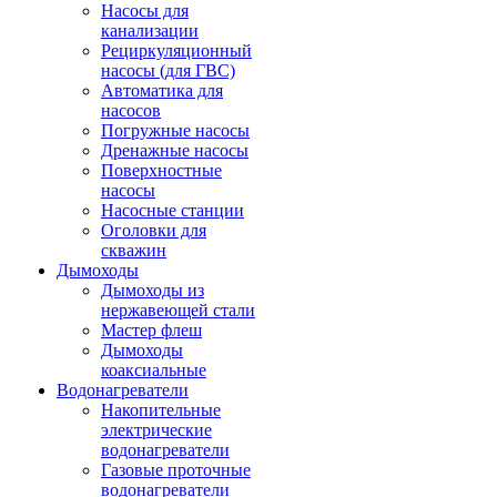
Насосы для
канализации
Рециркуляционный
насосы (для ГВС)
Автоматика для
насосов
Погружные насосы
Дренажные насосы
Поверхностные
насосы
Насосные станции
Оголовки для
скважин
Дымоходы
Дымоходы из
нержавеющей стали
Мастер флеш
Дымоходы
коаксиальные
Водонагреватели
Накопительные
электрические
водонагреватели
Газовые проточные
водонагреватели