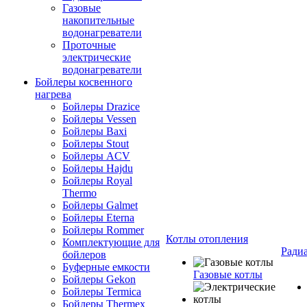
Газовые
накопительные
водонагреватели
Проточные
электрические
водонагреватели
Бойлеры косвенного
нагрева
Бойлеры Drazice
Бойлеры Vessen
Бойлеры Baxi
Бойлеры Stout
Бойлеры ACV
Бойлеры Hajdu
Бойлеры Royal
Thermo
Бойлеры Galmet
Бойлеры Eterna
Бойлеры Rommer
Котлы отопления
Комплектующие для
Ради
бойлеров
Буферные емкости
Газовые котлы
Бойлеры Gekon
Бойлеры Termica
Бойлеры Thermex