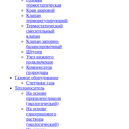
термостатическая
Кран шаровой
Клапан
терморегулирующий
Термостатический
смесительный
клапан
Клапан запорно-
балансировочный
Штуцер
Узел нижнего
подключения
Компенсатор
гидроудара
Газовое оборудование
Счетчики газа
Теплоноситель
На основе
пропиленгликоля
(экологический)
На основе
глицеринового
раствора
(экологический)