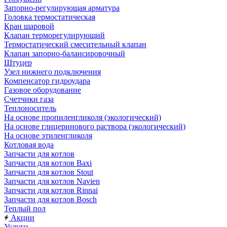
Запорно-регулирующая арматура
Головка термостатическая
Кран шаровой
Клапан терморегулирующий
Термостатический смесительный клапан
Клапан запорно-балансировочный
Штуцер
Узел нижнего подключения
Компенсатор гидроудара
Газовое оборудование
Счетчики газа
Теплоноситель
На основе пропиленгликоля (экологический)
На основе глицеринового раствора (экологический)
На основе этиленгликоля
Котловая вода
Запчасти для котлов
Запчасти для котлов Baxi
Запчасти для котлов Stout
Запчасти для котлов Navien
Запчасти для котлов Rinnai
Запчасти для котлов Bosch
Теплый пол
Акции
Услуги