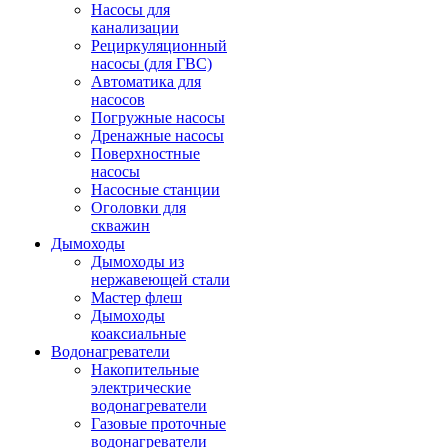
Насосы для
канализации
Рециркуляционный
насосы (для ГВС)
Автоматика для
насосов
Погружные насосы
Дренажные насосы
Поверхностные
насосы
Насосные станции
Оголовки для
скважин
Дымоходы
Дымоходы из
нержавеющей стали
Мастер флеш
Дымоходы
коаксиальные
Водонагреватели
Накопительные
электрические
водонагреватели
Газовые проточные
водонагреватели