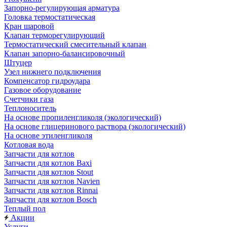
Запорно-регулирующая арматура
Головка термостатическая
Кран шаровой
Клапан терморегулирующий
Термостатический смесительный клапан
Клапан запорно-балансировочный
Штуцер
Узел нижнего подключения
Компенсатор гидроудара
Газовое оборудование
Счетчики газа
Теплоноситель
На основе пропиленгликоля (экологический)
На основе глицеринового раствора (экологический)
На основе этиленгликоля
Котловая вода
Запчасти для котлов
Запчасти для котлов Baxi
Запчасти для котлов Stout
Запчасти для котлов Navien
Запчасти для котлов Rinnai
Запчасти для котлов Bosch
Теплый пол
Акции
Услуги