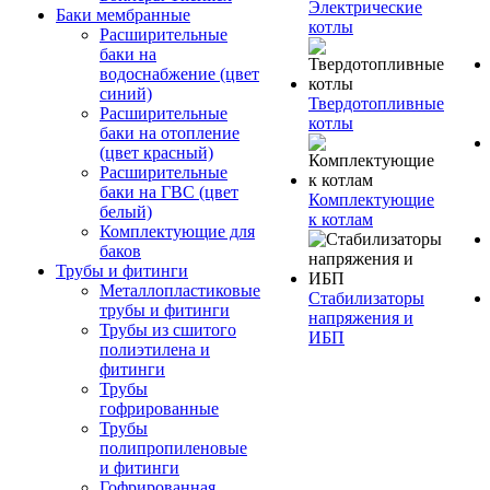
Электрические
Баки мембранные
котлы
Расширительные
баки на
водоснабжение (цвет
синий)
Твердотопливные
Расширительные
котлы
баки на отопление
(цвет красный)
Расширительные
баки на ГВС (цвет
Комплектующие
белый)
к котлам
Комплектующие для
баков
Трубы и фитинги
Металлопластиковые
Стабилизаторы
трубы и фитинги
напряжения и
Трубы из сшитого
ИБП
полиэтилена и
фитинги
Трубы
гофрированные
Трубы
полипропиленовые
и фитинги
Гофрированная