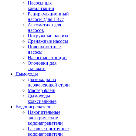
Насосы для
канализации
Рециркуляционный
насосы (для ГВС)
Автоматика для
насосов
Погружные насосы
Дренажные насосы
Поверхностные
насосы
Насосные станции
Оголовки для
скважин
Дымоходы
Дымоходы из
нержавеющей стали
Мастер флеш
Дымоходы
коаксиальные
Водонагреватели
Накопительные
электрические
водонагреватели
Газовые проточные
водонагреватели