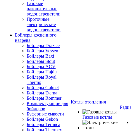
Газовые
накопительные
водонагреватели
Проточные
электрические
водонагреватели
Бойлеры косвенного
нагрева
Бойлеры Drazice
Бойлеры Vessen
Бойлеры Baxi
Бойлеры Stout
Бойлеры ACV
Бойлеры Hajdu
Бойлеры Royal
Thermo
Бойлеры Galmet
Бойлеры Eterna
Бойлеры Rommer
Котлы отопления
Комплектующие для
Ради
бойлеров
Буферные емкости
Газовые котлы
Бойлеры Gekon
Бойлеры Termica
Бойлеры Thermex