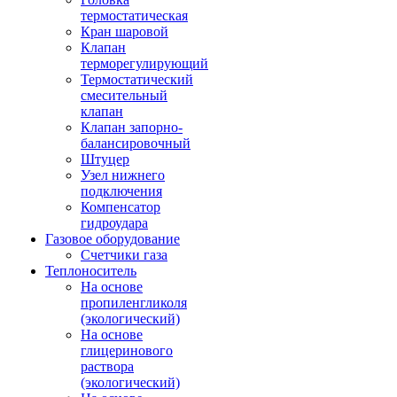
термостатическая
Кран шаровой
Клапан
терморегулирующий
Термостатический
смесительный
клапан
Клапан запорно-
балансировочный
Штуцер
Узел нижнего
подключения
Компенсатор
гидроудара
Газовое оборудование
Счетчики газа
Теплоноситель
На основе
пропиленгликоля
(экологический)
На основе
глицеринового
раствора
(экологический)