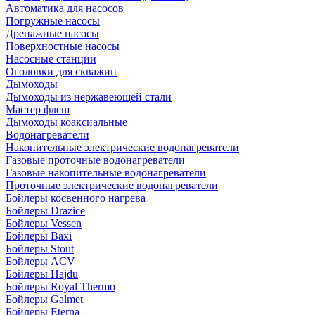
Автоматика для насосов
Погружные насосы
Дренажные насосы
Поверхностные насосы
Насосные станции
Оголовки для скважин
Дымоходы
Дымоходы из нержавеющей стали
Мастер флеш
Дымоходы коаксиальные
Водонагреватели
Накопительные электрические водонагреватели
Газовые проточные водонагреватели
Газовые накопительные водонагреватели
Проточные электрические водонагреватели
Бойлеры косвенного нагрева
Бойлеры Drazice
Бойлеры Vessen
Бойлеры Baxi
Бойлеры Stout
Бойлеры ACV
Бойлеры Hajdu
Бойлеры Royal Thermo
Бойлеры Galmet
Бойлеры Eterna