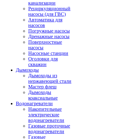
канализации
Рециркуляционный
насосы (для ГВС)
Автоматика для
насосов
Погружные насосы
Дренажные насосы
Поверхностные
насосы
Насосные станции
Оголовки для
скважин
Дымоходы
Дымоходы из
нержавеющей стали
Мастер флеш
Дымоходы
коаксиальные
Водонагреватели
Накопительные
электрические
водонагреватели
Газовые проточные
водонагреватели
Газовые