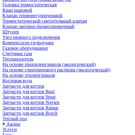
Головка термостатическая
Кран шаровой
Клапан терморегулирующий
Термостатический смесительный клапан
Клапан запорно-балансировочный
Штуцер
Узел нижнего подключения
Компенсатор гидроудара
Газовое оборудование
Счетчики газа
Теплоноситель
На основе пропиленгликоля (экологический)
На основе глицеринового раствора (экологический)
На основе этиленгликоля
Котловая вода
Запчасти для котлов
Запчасти для котлов Baxi
Запчасти для котлов Stout
Запчасти для котлов Navien
Запчасти для котлов Rinnai
Запчасти для котлов Bosch
Теплый пол
Акции
Услуги
Блог