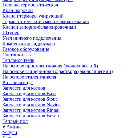
Головка термостатическая
Кран шаровой
Клапан терморегулирующий
Термостатический смесительный клапан
Клапан запорно-балансировочный
Штуцер
Узел нижнего подключения
Компенсатор гидроудара
Газовое оборудование
Счетчики газа
Теплоноситель
На основе пропиленгликоля (экологический)
На основе глицеринового раствора (экологический)
На основе этиленгликоля
Котловая вода
Запчасти для котлов
Запчасти для котлов Baxi
Запчасти для котлов Stout
Запчасти для котлов Navien
Запчасти для котлов Rinnai
Запчасти для котлов Bosch
Теплый пол
Акции
Услуги
Блог