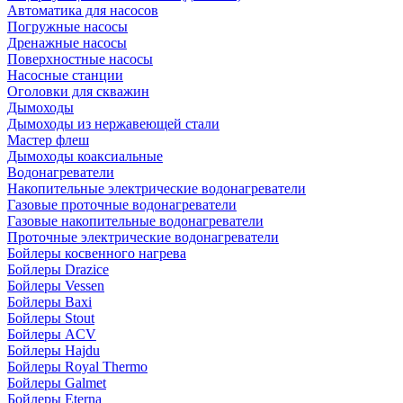
Автоматика для насосов
Погружные насосы
Дренажные насосы
Поверхностные насосы
Насосные станции
Оголовки для скважин
Дымоходы
Дымоходы из нержавеющей стали
Мастер флеш
Дымоходы коаксиальные
Водонагреватели
Накопительные электрические водонагреватели
Газовые проточные водонагреватели
Газовые накопительные водонагреватели
Проточные электрические водонагреватели
Бойлеры косвенного нагрева
Бойлеры Drazice
Бойлеры Vessen
Бойлеры Baxi
Бойлеры Stout
Бойлеры ACV
Бойлеры Hajdu
Бойлеры Royal Thermo
Бойлеры Galmet
Бойлеры Eterna