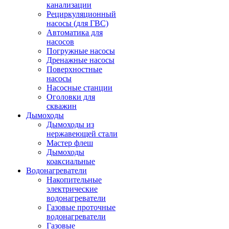
канализации
Рециркуляционный
насосы (для ГВС)
Автоматика для
насосов
Погружные насосы
Дренажные насосы
Поверхностные
насосы
Насосные станции
Оголовки для
скважин
Дымоходы
Дымоходы из
нержавеющей стали
Мастер флеш
Дымоходы
коаксиальные
Водонагреватели
Накопительные
электрические
водонагреватели
Газовые проточные
водонагреватели
Газовые