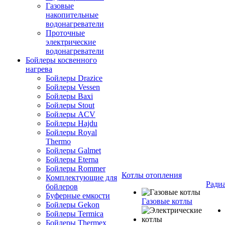
Газовые
накопительные
водонагреватели
Проточные
электрические
водонагреватели
Бойлеры косвенного
нагрева
Бойлеры Drazice
Бойлеры Vessen
Бойлеры Baxi
Бойлеры Stout
Бойлеры ACV
Бойлеры Hajdu
Бойлеры Royal
Thermo
Бойлеры Galmet
Бойлеры Eterna
Бойлеры Rommer
Котлы отопления
Комплектующие для
Ради
бойлеров
Буферные емкости
Газовые котлы
Бойлеры Gekon
Бойлеры Termica
Бойлеры Thermex