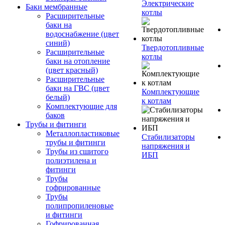
Электрические
Баки мембранные
котлы
Расширительные
баки на
водоснабжение (цвет
синий)
Твердотопливные
Расширительные
котлы
баки на отопление
(цвет красный)
Расширительные
баки на ГВС (цвет
Комплектующие
белый)
к котлам
Комплектующие для
баков
Трубы и фитинги
Металлопластиковые
Стабилизаторы
трубы и фитинги
напряжения и
Трубы из сшитого
ИБП
полиэтилена и
фитинги
Трубы
гофрированные
Трубы
полипропиленовые
и фитинги
Гофрированная