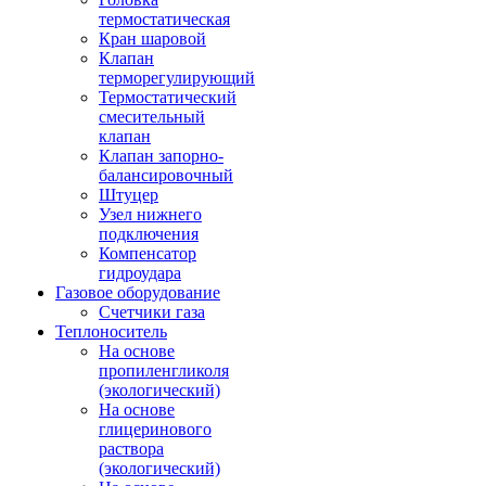
термостатическая
Кран шаровой
Клапан
терморегулирующий
Термостатический
смесительный
клапан
Клапан запорно-
балансировочный
Штуцер
Узел нижнего
подключения
Компенсатор
гидроудара
Газовое оборудование
Счетчики газа
Теплоноситель
На основе
пропиленгликоля
(экологический)
На основе
глицеринового
раствора
(экологический)