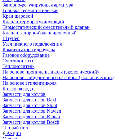
Запорно-регулирующая арматура
Головка термостатическая
Кран шаровой
Клапан терморегулирующий
Термостатический смесительный клапан
Клапан запорно-балансировочный
Штуцер
Узел нижнего подключения
Компенсатор гидроудара
Газовое оборудование
Счетчики газа
Теплоноситель
На основе пропиленгликоля (экологический)
На основе глицеринового раствора (экологический)
На основе этиленгликоля
Котловая вода
Запчасти для котлов
Запчасти для котлов Baxi
Запчасти для котлов Stout
Запчасти для котлов Navien
Запчасти для котлов Rinnai
Запчасти для котлов Bosch
Теплый пол
Акции
Услуги