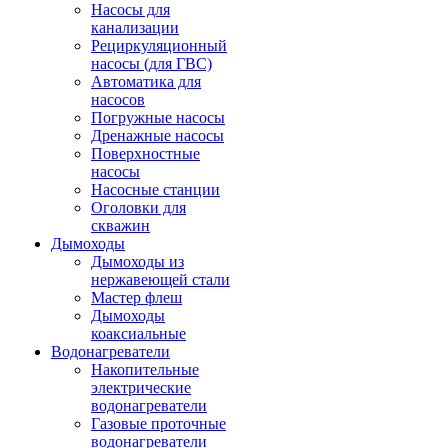
Насосы для
канализации
Рециркуляционный
насосы (для ГВС)
Автоматика для
насосов
Погружные насосы
Дренажные насосы
Поверхностные
насосы
Насосные станции
Оголовки для
скважин
Дымоходы
Дымоходы из
нержавеющей стали
Мастер флеш
Дымоходы
коаксиальные
Водонагреватели
Накопительные
электрические
водонагреватели
Газовые проточные
водонагреватели