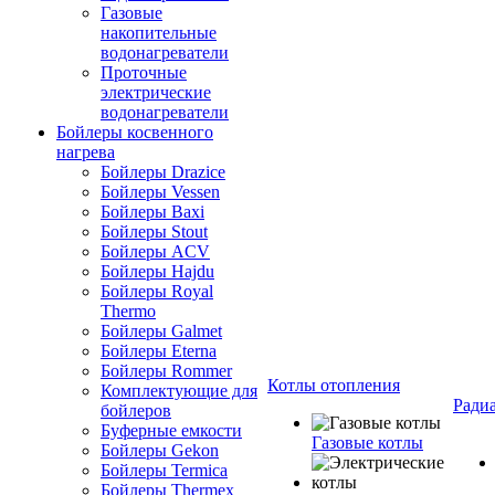
Газовые
накопительные
водонагреватели
Проточные
электрические
водонагреватели
Бойлеры косвенного
нагрева
Бойлеры Drazice
Бойлеры Vessen
Бойлеры Baxi
Бойлеры Stout
Бойлеры ACV
Бойлеры Hajdu
Бойлеры Royal
Thermo
Бойлеры Galmet
Бойлеры Eterna
Бойлеры Rommer
Котлы отопления
Комплектующие для
Ради
бойлеров
Буферные емкости
Газовые котлы
Бойлеры Gekon
Бойлеры Termica
Бойлеры Thermex