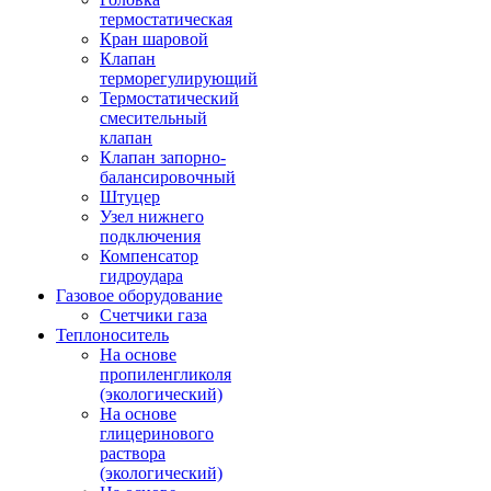
термостатическая
Кран шаровой
Клапан
терморегулирующий
Термостатический
смесительный
клапан
Клапан запорно-
балансировочный
Штуцер
Узел нижнего
подключения
Компенсатор
гидроудара
Газовое оборудование
Счетчики газа
Теплоноситель
На основе
пропиленгликоля
(экологический)
На основе
глицеринового
раствора
(экологический)