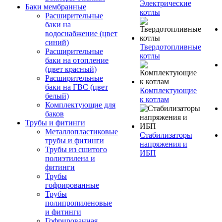
Электрические
Баки мембранные
котлы
Расширительные
баки на
водоснабжение (цвет
синий)
Твердотопливные
Расширительные
котлы
баки на отопление
(цвет красный)
Расширительные
баки на ГВС (цвет
Комплектующие
белый)
к котлам
Комплектующие для
баков
Трубы и фитинги
Металлопластиковые
Стабилизаторы
трубы и фитинги
напряжения и
Трубы из сшитого
ИБП
полиэтилена и
фитинги
Трубы
гофрированные
Трубы
полипропиленовые
и фитинги
Гофрированная