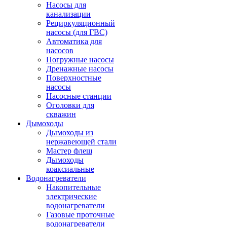
Насосы для
канализации
Рециркуляционный
насосы (для ГВС)
Автоматика для
насосов
Погружные насосы
Дренажные насосы
Поверхностные
насосы
Насосные станции
Оголовки для
скважин
Дымоходы
Дымоходы из
нержавеющей стали
Мастер флеш
Дымоходы
коаксиальные
Водонагреватели
Накопительные
электрические
водонагреватели
Газовые проточные
водонагреватели