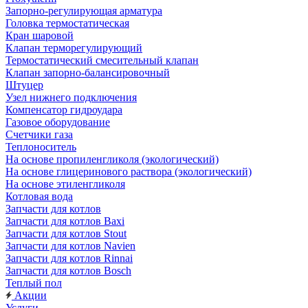
Запорно-регулирующая арматура
Головка термостатическая
Кран шаровой
Клапан терморегулирующий
Термостатический смесительный клапан
Клапан запорно-балансировочный
Штуцер
Узел нижнего подключения
Компенсатор гидроудара
Газовое оборудование
Счетчики газа
Теплоноситель
На основе пропиленгликоля (экологический)
На основе глицеринового раствора (экологический)
На основе этиленгликоля
Котловая вода
Запчасти для котлов
Запчасти для котлов Baxi
Запчасти для котлов Stout
Запчасти для котлов Navien
Запчасти для котлов Rinnai
Запчасти для котлов Bosch
Теплый пол
Акции
Услуги