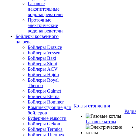
Газовые
накопительные
водонагреватели
Проточные
электрические
водонагреватели
Бойлеры косвенного
нагрева
Бойлеры Drazice
Бойлеры Vessen
Бойлеры Baxi
Бойлеры Stout
Бойлеры ACV
Бойлеры Hajdu
Бойлеры Royal
Thermo
Бойлеры Galmet
Бойлеры Eterna
Бойлеры Rommer
Котлы отопления
Комплектующие для
Ради
бойлеров
Буферные емкости
Газовые котлы
Бойлеры Gekon
Бойлеры Termica
Бойлеры Thermex