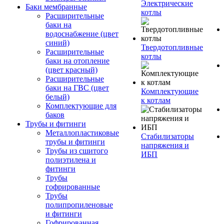
Электрические
Баки мембранные
котлы
Расширительные
баки на
водоснабжение (цвет
синий)
Твердотопливные
Расширительные
котлы
баки на отопление
(цвет красный)
Расширительные
баки на ГВС (цвет
Комплектующие
белый)
к котлам
Комплектующие для
баков
Трубы и фитинги
Металлопластиковые
Стабилизаторы
трубы и фитинги
напряжения и
Трубы из сшитого
ИБП
полиэтилена и
фитинги
Трубы
гофрированные
Трубы
полипропиленовые
и фитинги
Гофрированная