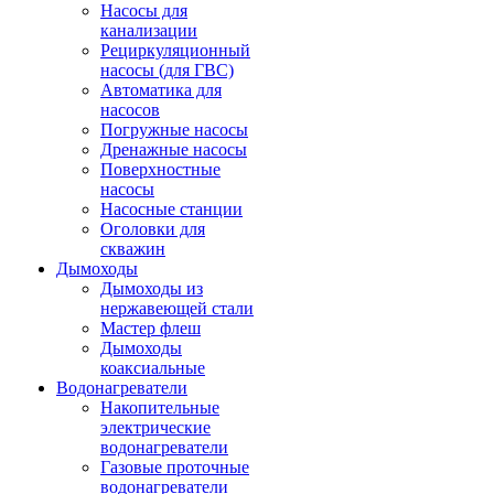
Насосы для
канализации
Рециркуляционный
насосы (для ГВС)
Автоматика для
насосов
Погружные насосы
Дренажные насосы
Поверхностные
насосы
Насосные станции
Оголовки для
скважин
Дымоходы
Дымоходы из
нержавеющей стали
Мастер флеш
Дымоходы
коаксиальные
Водонагреватели
Накопительные
электрические
водонагреватели
Газовые проточные
водонагреватели