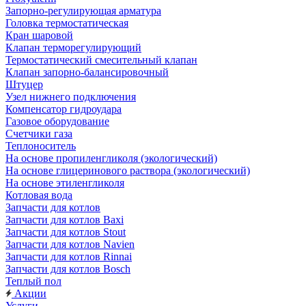
Запорно-регулирующая арматура
Головка термостатическая
Кран шаровой
Клапан терморегулирующий
Термостатический смесительный клапан
Клапан запорно-балансировочный
Штуцер
Узел нижнего подключения
Компенсатор гидроудара
Газовое оборудование
Счетчики газа
Теплоноситель
На основе пропиленгликоля (экологический)
На основе глицеринового раствора (экологический)
На основе этиленгликоля
Котловая вода
Запчасти для котлов
Запчасти для котлов Baxi
Запчасти для котлов Stout
Запчасти для котлов Navien
Запчасти для котлов Rinnai
Запчасти для котлов Bosch
Теплый пол
Акции
Услуги