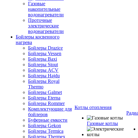
Газовые
накопительные
водонагреватели
Проточные
электрические
водонагреватели
Бойлеры косвенного
нагрева
Бойлеры Drazice
Бойлеры Vessen
Бойлеры Baxi
Бойлеры Stout
Бойлеры ACV
Бойлеры Hajdu
Бойлеры Royal
Thermo
Бойлеры Galmet
Бойлеры Eterna
Бойлеры Rommer
Котлы отопления
Комплектующие для
Ради
бойлеров
Буферные емкости
Газовые котлы
Бойлеры Gekon
Бойлеры Termica
Бойлеры Thermex