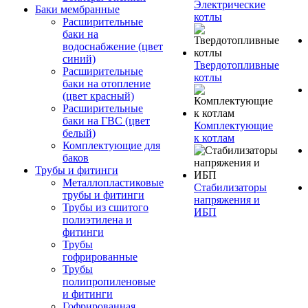
Электрические
Баки мембранные
котлы
Расширительные
баки на
водоснабжение (цвет
синий)
Твердотопливные
Расширительные
котлы
баки на отопление
(цвет красный)
Расширительные
баки на ГВС (цвет
Комплектующие
белый)
к котлам
Комплектующие для
баков
Трубы и фитинги
Металлопластиковые
Стабилизаторы
трубы и фитинги
напряжения и
Трубы из сшитого
ИБП
полиэтилена и
фитинги
Трубы
гофрированные
Трубы
полипропиленовые
и фитинги
Гофрированная