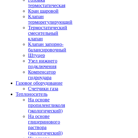
термостатическая
Кран шаровой
Клапан
терморегулирующий
Термостатический
смесительный
клапан
Клапан запорно-
балансировочный
Штуцер
Узел нижнего
подключения
Компенсатор
гидроудара
Газовое оборудование
Счетчики газа
Теплоноситель
На основе
пропиленгликоля
(экологический)
На основе
глицеринового
раствора
(экологический)