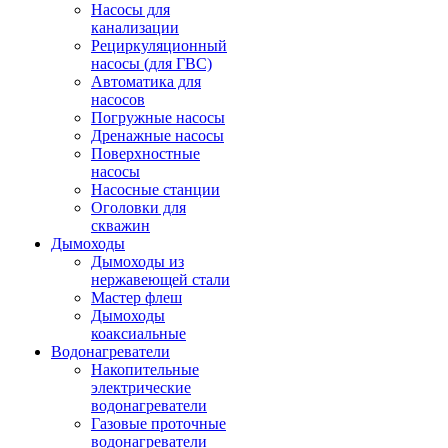
Насосы для
канализации
Рециркуляционный
насосы (для ГВС)
Автоматика для
насосов
Погружные насосы
Дренажные насосы
Поверхностные
насосы
Насосные станции
Оголовки для
скважин
Дымоходы
Дымоходы из
нержавеющей стали
Мастер флеш
Дымоходы
коаксиальные
Водонагреватели
Накопительные
электрические
водонагреватели
Газовые проточные
водонагреватели