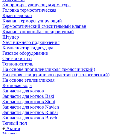
Запорно-регулирующая арматура
Головка термостатическая
Кран шаровой
Клапан терморегулирующий
Термостатический смесительный клапан
Клапан запорно-балансировочный
Штуцер
Узел нижнего подключения
Компенсатор гидроудара
Газовое оборудование
Счетчики газа
Теплоноситель
На основе пропиленгликоля (экологический)
На основе глицеринового раствора (экологический)
На основе этиленгликоля
Котловая вода
Запчасти для котлов
Запчасти для котлов Baxi
Запчасти для котлов Stout
Запчасти для котлов Navien
Запчасти для котлов Rinnai
Запчасти для котлов Bosch
Теплый пол
Акции
Услуги