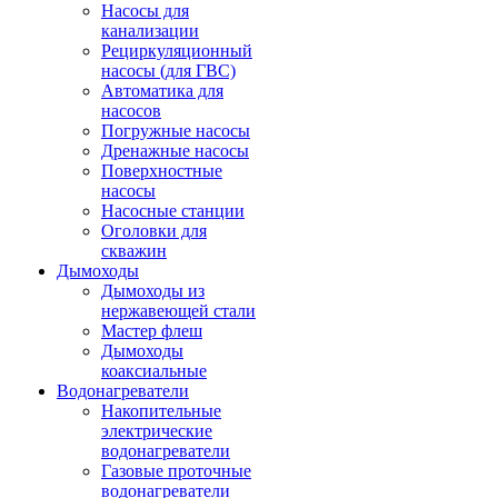
Насосы для
канализации
Рециркуляционный
насосы (для ГВС)
Автоматика для
насосов
Погружные насосы
Дренажные насосы
Поверхностные
насосы
Насосные станции
Оголовки для
скважин
Дымоходы
Дымоходы из
нержавеющей стали
Мастер флеш
Дымоходы
коаксиальные
Водонагреватели
Накопительные
электрические
водонагреватели
Газовые проточные
водонагреватели