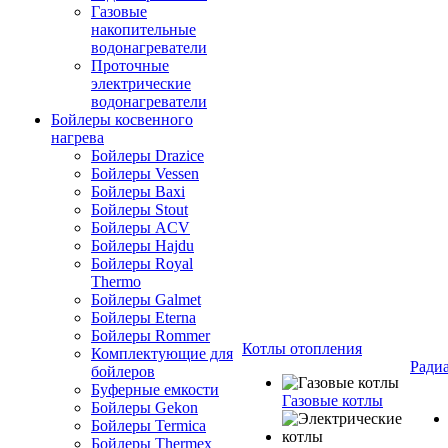
Газовые
накопительные
водонагреватели
Проточные
электрические
водонагреватели
Бойлеры косвенного
нагрева
Бойлеры Drazice
Бойлеры Vessen
Бойлеры Baxi
Бойлеры Stout
Бойлеры ACV
Бойлеры Hajdu
Бойлеры Royal
Thermo
Бойлеры Galmet
Бойлеры Eterna
Бойлеры Rommer
Котлы отопления
Комплектующие для
Ради
бойлеров
Буферные емкости
Газовые котлы
Бойлеры Gekon
Бойлеры Termica
Бойлеры Thermex