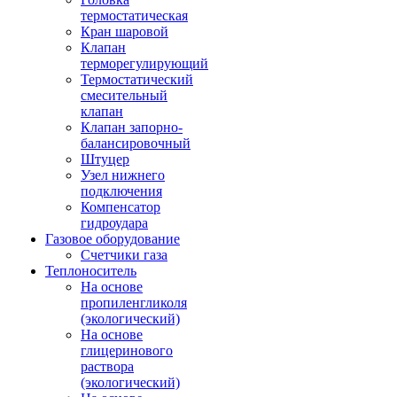
термостатическая
Кран шаровой
Клапан
терморегулирующий
Термостатический
смесительный
клапан
Клапан запорно-
балансировочный
Штуцер
Узел нижнего
подключения
Компенсатор
гидроудара
Газовое оборудование
Счетчики газа
Теплоноситель
На основе
пропиленгликоля
(экологический)
На основе
глицеринового
раствора
(экологический)