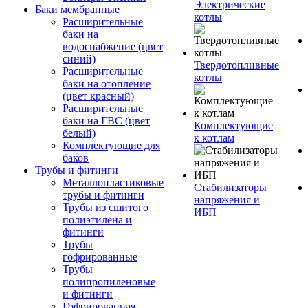
Электрические
Баки мембранные
котлы
Расширительные
баки на
водоснабжение (цвет
синий)
Твердотопливные
Расширительные
котлы
баки на отопление
(цвет красный)
Расширительные
баки на ГВС (цвет
Комплектующие
белый)
к котлам
Комплектующие для
баков
Трубы и фитинги
Металлопластиковые
Стабилизаторы
трубы и фитинги
напряжения и
Трубы из сшитого
ИБП
полиэтилена и
фитинги
Трубы
гофрированные
Трубы
полипропиленовые
и фитинги
Гофрированная