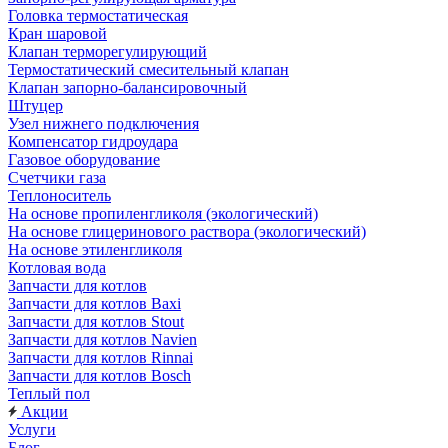
Головка термостатическая
Кран шаровой
Клапан терморегулирующий
Термостатический смесительный клапан
Клапан запорно-балансировочный
Штуцер
Узел нижнего подключения
Компенсатор гидроудара
Газовое оборудование
Счетчики газа
Теплоноситель
На основе пропиленгликоля (экологический)
На основе глицеринового раствора (экологический)
На основе этиленгликоля
Котловая вода
Запчасти для котлов
Запчасти для котлов Baxi
Запчасти для котлов Stout
Запчасти для котлов Navien
Запчасти для котлов Rinnai
Запчасти для котлов Bosch
Теплый пол
Акции
Услуги
Блог