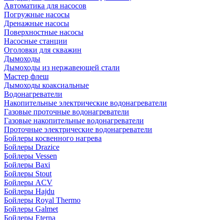
Автоматика для насосов
Погружные насосы
Дренажные насосы
Поверхностные насосы
Насосные станции
Оголовки для скважин
Дымоходы
Дымоходы из нержавеющей стали
Мастер флеш
Дымоходы коаксиальные
Водонагреватели
Накопительные электрические водонагреватели
Газовые проточные водонагреватели
Газовые накопительные водонагреватели
Проточные электрические водонагреватели
Бойлеры косвенного нагрева
Бойлеры Drazice
Бойлеры Vessen
Бойлеры Baxi
Бойлеры Stout
Бойлеры ACV
Бойлеры Hajdu
Бойлеры Royal Thermo
Бойлеры Galmet
Бойлеры Eterna