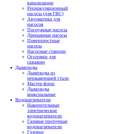
канализации
Рециркуляционный
насосы (для ГВС)
Автоматика для
насосов
Погружные насосы
Дренажные насосы
Поверхностные
насосы
Насосные станции
Оголовки для
скважин
Дымоходы
Дымоходы из
нержавеющей стали
Мастер флеш
Дымоходы
коаксиальные
Водонагреватели
Накопительные
электрические
водонагреватели
Газовые проточные
водонагреватели
Газовые