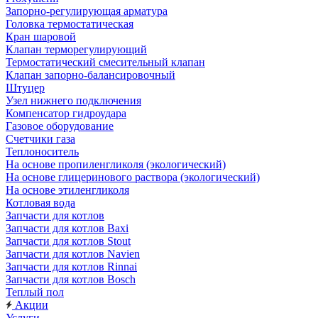
Запорно-регулирующая арматура
Головка термостатическая
Кран шаровой
Клапан терморегулирующий
Термостатический смесительный клапан
Клапан запорно-балансировочный
Штуцер
Узел нижнего подключения
Компенсатор гидроудара
Газовое оборудование
Счетчики газа
Теплоноситель
На основе пропиленгликоля (экологический)
На основе глицеринового раствора (экологический)
На основе этиленгликоля
Котловая вода
Запчасти для котлов
Запчасти для котлов Baxi
Запчасти для котлов Stout
Запчасти для котлов Navien
Запчасти для котлов Rinnai
Запчасти для котлов Bosch
Теплый пол
Акции
Услуги