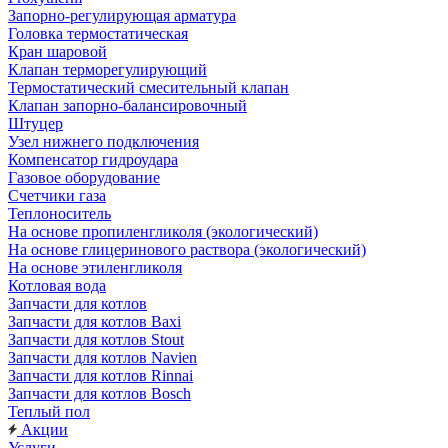
Запорно-регулирующая арматура
Головка термостатическая
Кран шаровой
Клапан терморегулирующий
Термостатический смесительный клапан
Клапан запорно-балансировочный
Штуцер
Узел нижнего подключения
Компенсатор гидроудара
Газовое оборудование
Счетчики газа
Теплоноситель
На основе пропиленгликоля (экологический)
На основе глицеринового раствора (экологический)
На основе этиленгликоля
Котловая вода
Запчасти для котлов
Запчасти для котлов Baxi
Запчасти для котлов Stout
Запчасти для котлов Navien
Запчасти для котлов Rinnai
Запчасти для котлов Bosch
Теплый пол
Акции
Услуги