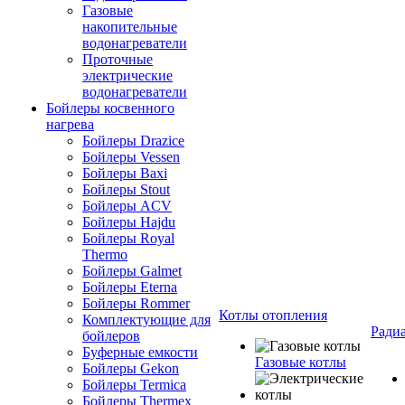
Газовые
накопительные
водонагреватели
Проточные
электрические
водонагреватели
Бойлеры косвенного
нагрева
Бойлеры Drazice
Бойлеры Vessen
Бойлеры Baxi
Бойлеры Stout
Бойлеры ACV
Бойлеры Hajdu
Бойлеры Royal
Thermo
Бойлеры Galmet
Бойлеры Eterna
Бойлеры Rommer
Котлы отопления
Комплектующие для
Ради
бойлеров
Буферные емкости
Газовые котлы
Бойлеры Gekon
Бойлеры Termica
Бойлеры Thermex