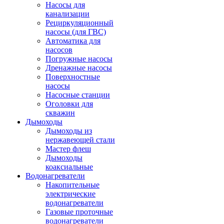
Насосы для
канализации
Рециркуляционный
насосы (для ГВС)
Автоматика для
насосов
Погружные насосы
Дренажные насосы
Поверхностные
насосы
Насосные станции
Оголовки для
скважин
Дымоходы
Дымоходы из
нержавеющей стали
Мастер флеш
Дымоходы
коаксиальные
Водонагреватели
Накопительные
электрические
водонагреватели
Газовые проточные
водонагреватели