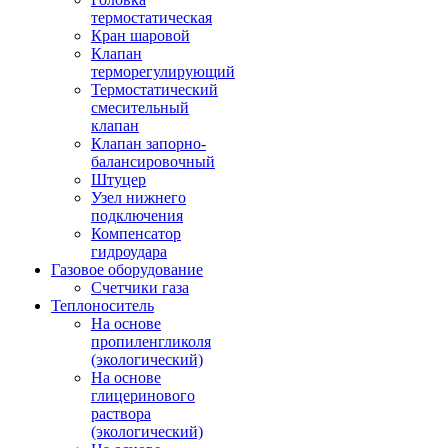
термостатическая
Кран шаровой
Клапан
терморегулирующий
Термостатический
смесительный
клапан
Клапан запорно-
балансировочный
Штуцер
Узел нижнего
подключения
Компенсатор
гидроудара
Газовое оборудование
Счетчики газа
Теплоноситель
На основе
пропиленгликоля
(экологический)
На основе
глицеринового
раствора
(экологический)