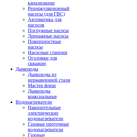
канализации
Рециркуляционный
насосы (для ГВС)
Автоматика для
насосов
Погружные насосы
Дренажные насосы
Поверхностные
насосы
Насосные станции
Оголовки для
скважин
Дымоходы
Дымоходы из
нержавеющей стали
Мастер флеш
Дымоходы
коаксиальные
Водонагреватели
Накопительные
электрические
водонагреватели
Газовые проточные
водонагреватели
Газовые