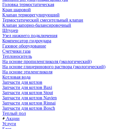
Головка термостатическая
Кран шаровой
Клапан терморегулирующий
Термостатический смесительный клапан
Клапан запорно-балансировочный
Штуцер
Узел нижнего подключения
Компенсатор гидроудара
Газовое оборудование
Счетчики газа
Теплоноситель
На основе пропиленгликоля (экологический)
На основе глицеринового раствора (экологический)
На основе этиленгликоля
Котловая вода
Запчасти для котлов
Запчасти для котлов Baxi
Запчасти для котлов Stout
Запчасти для котлов Navien
Запчасти для котлов Rinnai
Запчасти для котлов Bosch
Теплый пол
Акции
Услуги
Блог