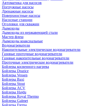
Автоматика для насосов
Погружные насосы
Дренажные насосы
Поверхностные насосы
Насосные станции
Оголовки для скважин
Дымоходы
Дымоходы из нержавеющей стали
Мастер флеш
Дымоходы коаксиальные
Водонагреватели
Накопительные электрические водонагреватели
Газовые проточные водонагреватели
Газовые накопительные водонагреватели
Проточные электрические водонагреватели
Бойлеры косвенного нагрева
Бойлеры Drazice
Бойлеры Vessen
Бойлеры Baxi
Бойлеры Stout
Бойлеры ACV
Бойлеры Hajdu
Бойлеры Royal Thermo
Бойлеры Galmet
Бойлеры Eterna