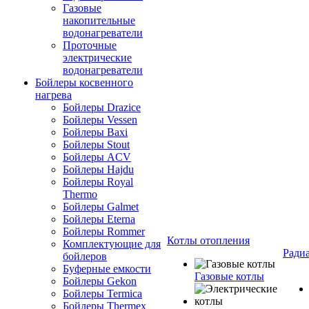
Газовые
накопительные
водонагреватели
Проточные
электрические
водонагреватели
Бойлеры косвенного
нагрева
Бойлеры Drazice
Бойлеры Vessen
Бойлеры Baxi
Бойлеры Stout
Бойлеры ACV
Бойлеры Hajdu
Бойлеры Royal
Thermo
Бойлеры Galmet
Бойлеры Eterna
Бойлеры Rommer
Котлы отопления
Комплектующие для
Ради
бойлеров
Буферные емкости
Газовые котлы
Бойлеры Gekon
Бойлеры Termica
Бойлеры Thermex