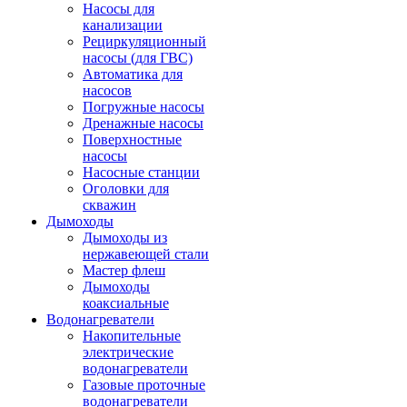
Насосы для
канализации
Рециркуляционный
насосы (для ГВС)
Автоматика для
насосов
Погружные насосы
Дренажные насосы
Поверхностные
насосы
Насосные станции
Оголовки для
скважин
Дымоходы
Дымоходы из
нержавеющей стали
Мастер флеш
Дымоходы
коаксиальные
Водонагреватели
Накопительные
электрические
водонагреватели
Газовые проточные
водонагреватели