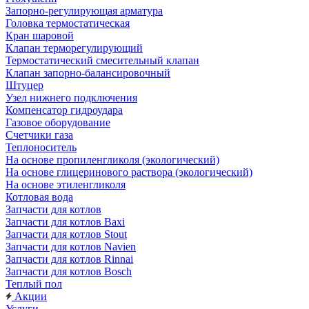
Запорно-регулирующая арматура
Головка термостатическая
Кран шаровой
Клапан терморегулирующий
Термостатический смесительный клапан
Клапан запорно-балансировочный
Штуцер
Узел нижнего подключения
Компенсатор гидроудара
Газовое оборудование
Счетчики газа
Теплоноситель
На основе пропиленгликоля (экологический)
На основе глицеринового раствора (экологический)
На основе этиленгликоля
Котловая вода
Запчасти для котлов
Запчасти для котлов Baxi
Запчасти для котлов Stout
Запчасти для котлов Navien
Запчасти для котлов Rinnai
Запчасти для котлов Bosch
Теплый пол
Акции
Услуги