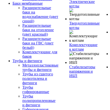
Электрические
Баки мембранные
котлы
Расширительные
баки на
водоснабжение (цвет
синий)
Твердотопливные
Расширительные
котлы
баки на отопление
(цвет красный)
Расширительные
баки на ГВС (цвет
Комплектующие
белый)
к котлам
Комплектующие для
баков
Трубы и фитинги
Металлопластиковые
Стабилизаторы
трубы и фитинги
напряжения и
Трубы из сшитого
ИБП
полиэтилена и
фитинги
Трубы
гофрированные
Трубы
полипропиленовые
и фитинги
Гофрированная