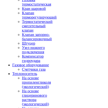
термостатическая
Кран шаровой
Клапан
терморегулирующий
Термостатический
смесительный
клапан
Клапан запорно-
балансировочный
Штуцер
Узел нижнего
подключения
Компенсатор
гидроудара
Газовое оборудование
Счетчики газа
Теплоноситель
На основе
пропиленгликоля
(экологический)
На основе
глицеринового
раствора
(экологический)