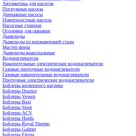
Автоматика для насосов
Погружные насосы
Дренажные насосы
Поверхностные насосы
Насосные станции
Оголовки для скважин
Дымоходы
Дымоходы из нержавеющей стали
Мастер флеш
Дымоходы коаксиальные
Водонагреватели
Накопительные электрические водонагреватели
Газовые проточные водонагреватели
Газовые накопительные водонагреватели
Проточные электрические водонагреватели
Бойлеры косвенного нагрева
Бойлеры Drazice
Бойлеры Vessen
Бойлеры Baxi
Бойлеры Stout
Бойлеры ACV
Бойлеры Hajdu
Бойлеры Royal Thermo
Бойлеры Galmet
Бойлеры Eterna