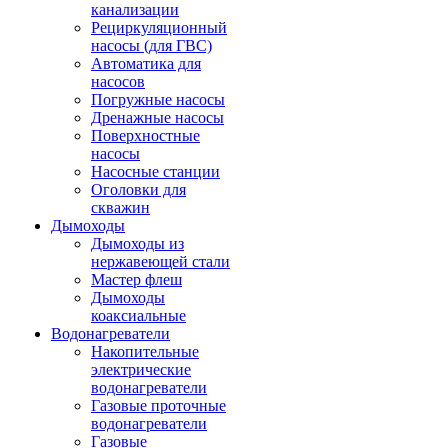
канализации
Рециркуляционный
насосы (для ГВС)
Автоматика для
насосов
Погружные насосы
Дренажные насосы
Поверхностные
насосы
Насосные станции
Оголовки для
скважин
Дымоходы
Дымоходы из
нержавеющей стали
Мастер флеш
Дымоходы
коаксиальные
Водонагреватели
Накопительные
электрические
водонагреватели
Газовые проточные
водонагреватели
Газовые