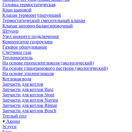
Головка термостатическая
Кран шаровой
Клапан терморегулирующий
Термостатический смесительный клапан
Клапан запорно-балансировочный
Штуцер
Узел нижнего подключения
Компенсатор гидроудара
Газовое оборудование
Счетчики газа
Теплоноситель
На основе пропиленгликоля (экологический)
На основе глицеринового раствора (экологический)
На основе этиленгликоля
Котловая вода
Запчасти для котлов
Запчасти для котлов Baxi
Запчасти для котлов Stout
Запчасти для котлов Navien
Запчасти для котлов Rinnai
Запчасти для котлов Bosch
Теплый пол
Акции
Услуги
Блог