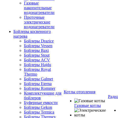
Газовые
накопительные
водонагреватели
Проточные
электрические
водонагреватели
Бойлеры косвенного
нагрева
Бойлеры Drazice
Бойлеры Vessen
Бойлеры Baxi
Бойлеры Stout
Бойлеры ACV
Бойлеры Hajdu
Бойлеры Royal
Thermo
Бойлеры Galmet
Бойлеры Eterna
Бойлеры Rommer
Котлы отопления
Комплектующие для
Ради
бойлеров
Буферные емкости
Газовые котлы
Бойлеры Gekon
Бойлеры Termica
Бойлеры Thermex