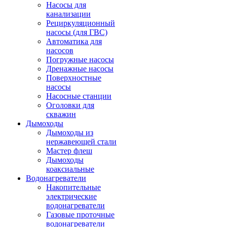
Насосы для
канализации
Рециркуляционный
насосы (для ГВС)
Автоматика для
насосов
Погружные насосы
Дренажные насосы
Поверхностные
насосы
Насосные станции
Оголовки для
скважин
Дымоходы
Дымоходы из
нержавеющей стали
Мастер флеш
Дымоходы
коаксиальные
Водонагреватели
Накопительные
электрические
водонагреватели
Газовые проточные
водонагреватели