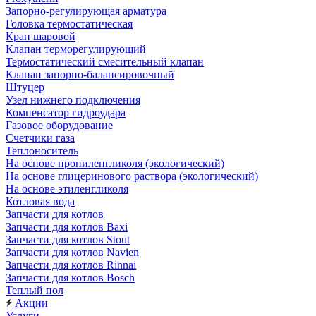
Запорно-регулирующая арматура
Головка термостатическая
Кран шаровой
Клапан терморегулирующий
Термостатический смесительный клапан
Клапан запорно-балансировочный
Штуцер
Узел нижнего подключения
Компенсатор гидроудара
Газовое оборудование
Счетчики газа
Теплоноситель
На основе пропиленгликоля (экологический)
На основе глицеринового раствора (экологический)
На основе этиленгликоля
Котловая вода
Запчасти для котлов
Запчасти для котлов Baxi
Запчасти для котлов Stout
Запчасти для котлов Navien
Запчасти для котлов Rinnai
Запчасти для котлов Bosch
Теплый пол
Акции
Услуги