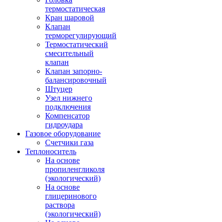
термостатическая
Кран шаровой
Клапан
терморегулирующий
Термостатический
смесительный
клапан
Клапан запорно-
балансировочный
Штуцер
Узел нижнего
подключения
Компенсатор
гидроудара
Газовое оборудование
Счетчики газа
Теплоноситель
На основе
пропиленгликоля
(экологический)
На основе
глицеринового
раствора
(экологический)