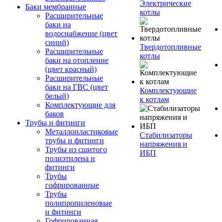
Электрические
Баки мембранные
котлы
Расширительные
баки на
водоснабжение (цвет
синий)
Твердотопливные
Расширительные
котлы
баки на отопление
(цвет красный)
Расширительные
баки на ГВС (цвет
Комплектующие
белый)
к котлам
Комплектующие для
баков
Трубы и фитинги
Металлопластиковые
Стабилизаторы
трубы и фитинги
напряжения и
Трубы из сшитого
ИБП
полиэтилена и
фитинги
Трубы
гофрированные
Трубы
полипропиленовые
и фитинги
Гофрированная