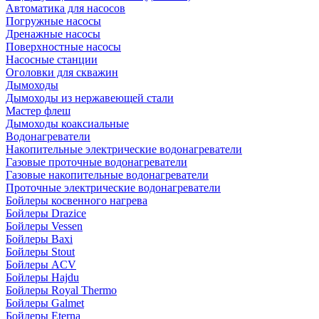
Автоматика для насосов
Погружные насосы
Дренажные насосы
Поверхностные насосы
Насосные станции
Оголовки для скважин
Дымоходы
Дымоходы из нержавеющей стали
Мастер флеш
Дымоходы коаксиальные
Водонагреватели
Накопительные электрические водонагреватели
Газовые проточные водонагреватели
Газовые накопительные водонагреватели
Проточные электрические водонагреватели
Бойлеры косвенного нагрева
Бойлеры Drazice
Бойлеры Vessen
Бойлеры Baxi
Бойлеры Stout
Бойлеры ACV
Бойлеры Hajdu
Бойлеры Royal Thermo
Бойлеры Galmet
Бойлеры Eterna