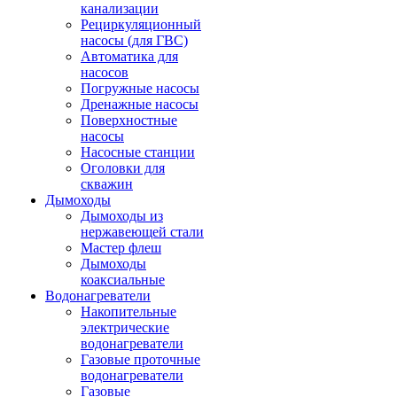
канализации
Рециркуляционный
насосы (для ГВС)
Автоматика для
насосов
Погружные насосы
Дренажные насосы
Поверхностные
насосы
Насосные станции
Оголовки для
скважин
Дымоходы
Дымоходы из
нержавеющей стали
Мастер флеш
Дымоходы
коаксиальные
Водонагреватели
Накопительные
электрические
водонагреватели
Газовые проточные
водонагреватели
Газовые