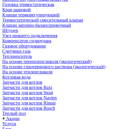
Головка термостатическая
Кран шаровой
Клапан терморегулирующий
Термостатический смесительный клапан
Клапан запорно-балансировочный
Штуцер
Узел нижнего подключения
Компенсатор гидроудара
Газовое оборудование
Счетчики газа
Теплоноситель
На основе пропиленгликоля (экологический)
На основе глицеринового раствора (экологический)
На основе этиленгликоля
Котловая вода
Запчасти для котлов
Запчасти для котлов Baxi
Запчасти для котлов Stout
Запчасти для котлов Navien
Запчасти для котлов Rinnai
Запчасти для котлов Bosch
Теплый пол
Акции
Услуги
Блог