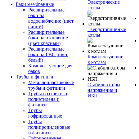
Электрические
Баки мембранные
котлы
Расширительные
баки на
водоснабжение (цвет
синий)
Твердотопливные
Расширительные
котлы
баки на отопление
(цвет красный)
Расширительные
баки на ГВС (цвет
Комплектующие
белый)
к котлам
Комплектующие для
баков
Трубы и фитинги
Металлопластиковые
Стабилизаторы
трубы и фитинги
напряжения и
Трубы из сшитого
ИБП
полиэтилена и
фитинги
Трубы
гофрированные
Трубы
полипропиленовые
и фитинги
Гофрированная