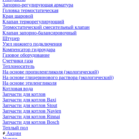
Запорно-регулирующая арматура
Головка термостатическая
Кран шаровой
Клапан терморегулирующий
Термостатический смесительный клапан
Клапан запорно-балансировочный
Штуцер
Узел нижнего подключения
Компенсатор гидроудара
Газовое оборудование
Счетчики газа
Теплоноситель
На основе пропиленгликоля (экологический)
На основе глицеринового раствора (экологический)
На основе этиленгликоля
Котловая вода
Запчасти для котлов
Запчасти для котлов Baxi
Запчасти для котлов Stout
Запчасти для котлов Navien
Запчасти для котлов Rinnai
Запчасти для котлов Bosch
Теплый пол
Акции
Услуги