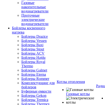
Газовые
накопительные
водонагреватели
Проточные
электрические
водонагреватели
Бойлеры косвенного
нагрева
Бойлеры Drazice
Бойлеры Vessen
Бойлеры Baxi
Бойлеры Stout
Бойлеры ACV
Бойлеры Hajdu
Бойлеры Royal
Thermo
Бойлеры Galmet
Бойлеры Eterna
Бойлеры Rommer
Котлы отопления
Комплектующие для
Ради
бойлеров
Буферные емкости
Газовые котлы
Бойлеры Gekon
Бойлеры Termica
Бойлеры Thermex