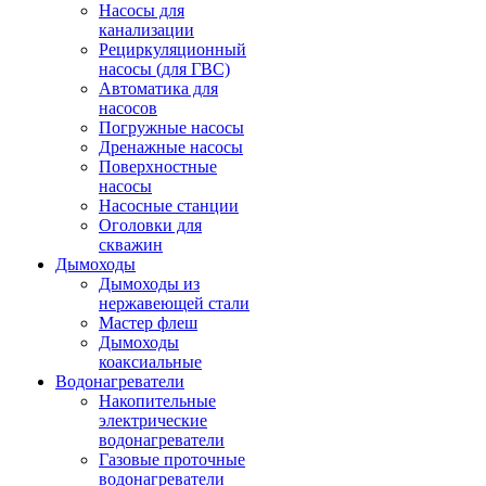
Насосы для
канализации
Рециркуляционный
насосы (для ГВС)
Автоматика для
насосов
Погружные насосы
Дренажные насосы
Поверхностные
насосы
Насосные станции
Оголовки для
скважин
Дымоходы
Дымоходы из
нержавеющей стали
Мастер флеш
Дымоходы
коаксиальные
Водонагреватели
Накопительные
электрические
водонагреватели
Газовые проточные
водонагреватели