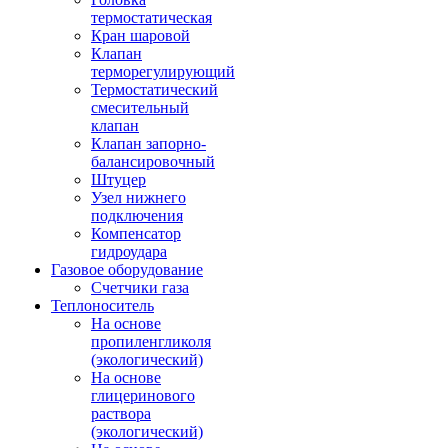
термостатическая
Кран шаровой
Клапан
терморегулирующий
Термостатический
смесительный
клапан
Клапан запорно-
балансировочный
Штуцер
Узел нижнего
подключения
Компенсатор
гидроудара
Газовое оборудование
Счетчики газа
Теплоноситель
На основе
пропиленгликоля
(экологический)
На основе
глицеринового
раствора
(экологический)