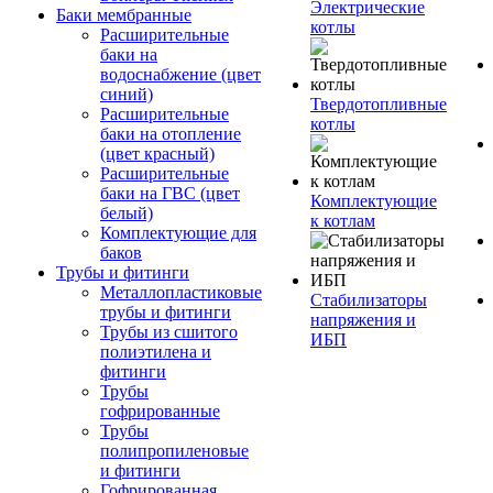
Электрические
Баки мембранные
котлы
Расширительные
баки на
водоснабжение (цвет
синий)
Твердотопливные
Расширительные
котлы
баки на отопление
(цвет красный)
Расширительные
баки на ГВС (цвет
Комплектующие
белый)
к котлам
Комплектующие для
баков
Трубы и фитинги
Металлопластиковые
Стабилизаторы
трубы и фитинги
напряжения и
Трубы из сшитого
ИБП
полиэтилена и
фитинги
Трубы
гофрированные
Трубы
полипропиленовые
и фитинги
Гофрированная