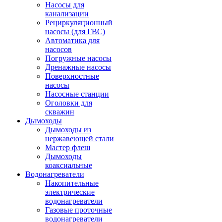
Насосы для
канализации
Рециркуляционный
насосы (для ГВС)
Автоматика для
насосов
Погружные насосы
Дренажные насосы
Поверхностные
насосы
Насосные станции
Оголовки для
скважин
Дымоходы
Дымоходы из
нержавеющей стали
Мастер флеш
Дымоходы
коаксиальные
Водонагреватели
Накопительные
электрические
водонагреватели
Газовые проточные
водонагреватели