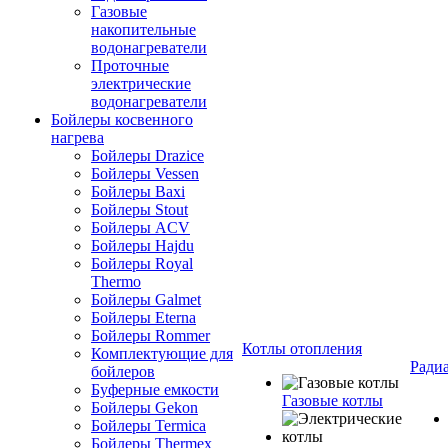
Газовые
накопительные
водонагреватели
Проточные
электрические
водонагреватели
Бойлеры косвенного
нагрева
Бойлеры Drazice
Бойлеры Vessen
Бойлеры Baxi
Бойлеры Stout
Бойлеры ACV
Бойлеры Hajdu
Бойлеры Royal
Thermo
Бойлеры Galmet
Бойлеры Eterna
Бойлеры Rommer
Котлы отопления
Комплектующие для
Ради
бойлеров
Буферные емкости
Газовые котлы
Бойлеры Gekon
Бойлеры Termica
Бойлеры Thermex