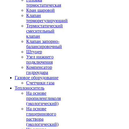
термостатическая
Кран шаровой
Клапан
терморегулирующий
Термостатический
смесительный
клапан
Клапан запорно-
балансировочный
Штуцер
Узел нижнего
подключения
Компенсатор
гидроудара
Газовое оборудование
Счетчики газа
Теплоноситель
На основе
пропиленгликоля
(экологический)
На основе
глицеринового
раствора
(экологический)