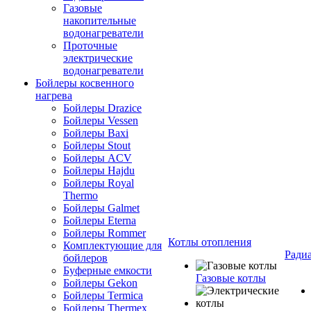
Газовые
накопительные
водонагреватели
Проточные
электрические
водонагреватели
Бойлеры косвенного
нагрева
Бойлеры Drazice
Бойлеры Vessen
Бойлеры Baxi
Бойлеры Stout
Бойлеры ACV
Бойлеры Hajdu
Бойлеры Royal
Thermo
Бойлеры Galmet
Бойлеры Eterna
Бойлеры Rommer
Котлы отопления
Комплектующие для
Ради
бойлеров
Буферные емкости
Газовые котлы
Бойлеры Gekon
Бойлеры Termica
Бойлеры Thermex