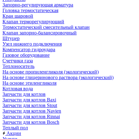
Запорно-регулирующая арматура
Головка термостатическая
Кран шаровой
Клапан терморегулирующий
Термостатический смесительный клапан
Клапан запорно-балансировочный
Штуцер
Узел нижнего подключения
Компенсатор гидроудара
Газовое оборудование
Счетчики газа
Теплоноситель
На основе пропиленгликоля (экологический)
На основе глицеринового раствора (экологический)
На основе этиленгликоля
Котловая вода
Запчасти для котлов
Запчасти для котлов Baxi
Запчасти для котлов Stout
Запчасти для котлов Navien
Запчасти для котлов Rinnai
Запчасти для котлов Bosch
Теплый пол
Акции
Услуги