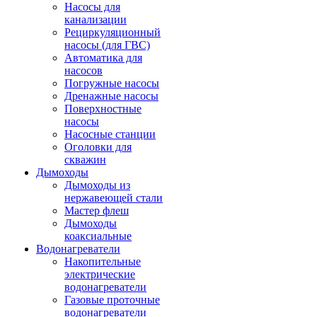
Насосы для
канализации
Рециркуляционный
насосы (для ГВС)
Автоматика для
насосов
Погружные насосы
Дренажные насосы
Поверхностные
насосы
Насосные станции
Оголовки для
скважин
Дымоходы
Дымоходы из
нержавеющей стали
Мастер флеш
Дымоходы
коаксиальные
Водонагреватели
Накопительные
электрические
водонагреватели
Газовые проточные
водонагреватели