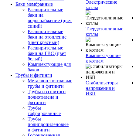
Электрические
Баки мембранные
котлы
Расширительные
баки на
водоснабжение (цвет
синий)
Твердотопливные
Расширительные
котлы
баки на отопление
(цвет красный)
Расширительные
баки на ГВС (цвет
Комплектующие
белый)
к котлам
Комплектующие для
баков
Трубы и фитинги
Металлопластиковые
Стабилизаторы
трубы и фитинги
напряжения и
Трубы из сшитого
ИБП
полиэтилена и
фитинги
Трубы
гофрированные
Трубы
полипропиленовые
и фитинги
Гофрированная