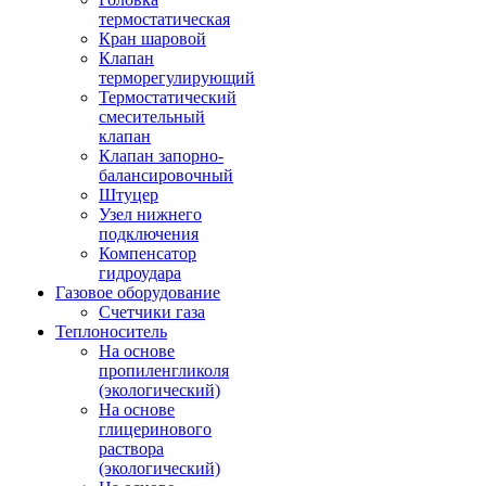
термостатическая
Кран шаровой
Клапан
терморегулирующий
Термостатический
смесительный
клапан
Клапан запорно-
балансировочный
Штуцер
Узел нижнего
подключения
Компенсатор
гидроудара
Газовое оборудование
Счетчики газа
Теплоноситель
На основе
пропиленгликоля
(экологический)
На основе
глицеринового
раствора
(экологический)