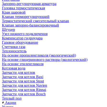
Запорно-регулирующая арматура
Головка термостатическая
Кран шаровой
Клапан терморегулирующий
Термостатический смесительный клапан
Клапан запорно-балансировочный
Штуцер
Узел нижнего подключения
Компенсатор гидроудара
Газовое оборудование
Счетчики газа
Теплоноситель
На основе пропиленгликоля (экологический)
На основе глицеринового раствора (экологический)
На основе этиленгликоля
Котловая вода
Запчасти для котлов
Запчасти для котлов Baxi
Запчасти для котлов Stout
Запчасти для котлов Navien
Запчасти для котлов Rinnai
Запчасти для котлов Bosch
Теплый пол
Акции
Услуги