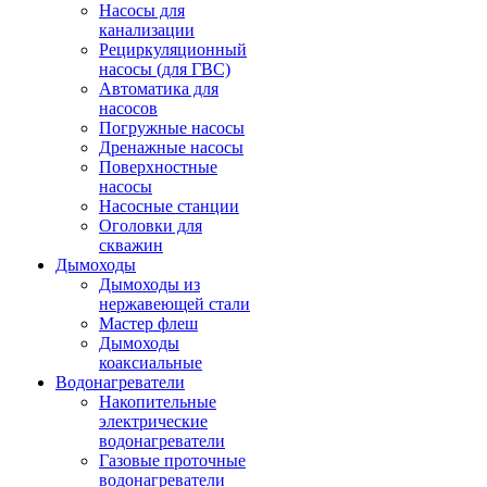
Насосы для
канализации
Рециркуляционный
насосы (для ГВС)
Автоматика для
насосов
Погружные насосы
Дренажные насосы
Поверхностные
насосы
Насосные станции
Оголовки для
скважин
Дымоходы
Дымоходы из
нержавеющей стали
Мастер флеш
Дымоходы
коаксиальные
Водонагреватели
Накопительные
электрические
водонагреватели
Газовые проточные
водонагреватели