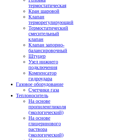
термостатическая
Кран шаровой
Клапан
терморегулирующий
Термостатический
смесительный
клапан
Клапан запорно-
балансировочный
Штуцер
Узел нижнего
подключения
Компенсатор
гидроудара
Газовое оборудование
Счетчики газа
Теплоноситель
На основе
пропиленгликоля
(экологический)
На основе
глицеринового
раствора
(экологический)