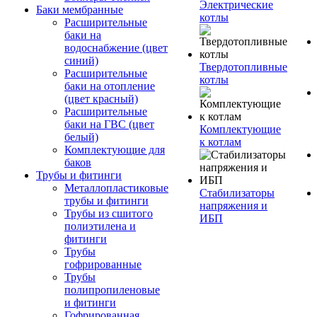
Электрические
Баки мембранные
котлы
Расширительные
баки на
водоснабжение (цвет
синий)
Твердотопливные
Расширительные
котлы
баки на отопление
(цвет красный)
Расширительные
баки на ГВС (цвет
Комплектующие
белый)
к котлам
Комплектующие для
баков
Трубы и фитинги
Металлопластиковые
Стабилизаторы
трубы и фитинги
напряжения и
Трубы из сшитого
ИБП
полиэтилена и
фитинги
Трубы
гофрированные
Трубы
полипропиленовые
и фитинги
Гофрированная