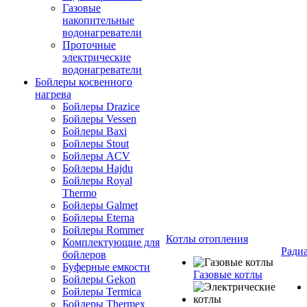
Газовые
накопительные
водонагреватели
Проточные
электрические
водонагреватели
Бойлеры косвенного
нагрева
Бойлеры Drazice
Бойлеры Vessen
Бойлеры Baxi
Бойлеры Stout
Бойлеры ACV
Бойлеры Hajdu
Бойлеры Royal
Thermo
Бойлеры Galmet
Бойлеры Eterna
Бойлеры Rommer
Котлы отопления
Комплектующие для
Ради
бойлеров
Буферные емкости
Газовые котлы
Бойлеры Gekon
Бойлеры Termica
Бойлеры Thermex