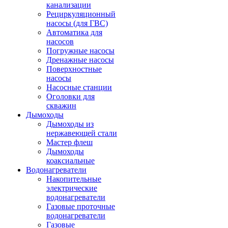
канализации
Рециркуляционный
насосы (для ГВС)
Автоматика для
насосов
Погружные насосы
Дренажные насосы
Поверхностные
насосы
Насосные станции
Оголовки для
скважин
Дымоходы
Дымоходы из
нержавеющей стали
Мастер флеш
Дымоходы
коаксиальные
Водонагреватели
Накопительные
электрические
водонагреватели
Газовые проточные
водонагреватели
Газовые