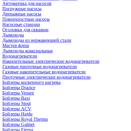
Автоматика для насосов
Погружные насосы
Дренажные насосы
Поверхностные насосы
Насосные станции
Оголовки для скважин
Дымоходы
Дымоходы из нержавеющей стали
Мастер флеш
Дымоходы коаксиальные
Водонагреватели
Накопительные электрические водонагреватели
Газовые проточные водонагреватели
Газовые накопительные водонагреватели
Проточные электрические водонагреватели
Бойлеры косвенного нагрева
Бойлеры Drazice
Бойлеры Vessen
Бойлеры Baxi
Бойлеры Stout
Бойлеры ACV
Бойлеры Hajdu
Бойлеры Royal Thermo
Бойлеры Galmet
Бойлеры Eterna