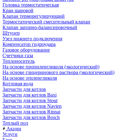
Головка термостатическая
Кран шаровой
Клапан терморегулирующий
Термостатический смесительный клапан
Клапан запорно-балансировочный
Штуцер
Узел нижнего подключения
Компенсатор гидроудара
Газовое оборудование
Счетчики газа
Теплоноситель
На основе пропиленгликоля (экологический)
На основе глицеринового раствора (экологический)
На основе этиленгликоля
Котловая вода
Запчасти для котлов
Запчасти для котлов Baxi
Запчасти для котлов Stout
Запчасти для котлов Navien
Запчасти для котлов Rinnai
Запчасти для котлов Bosch
Теплый пол
Акции
Услуги
Блог