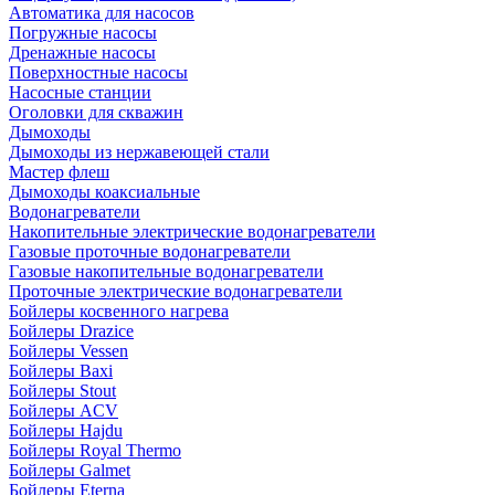
Автоматика для насосов
Погружные насосы
Дренажные насосы
Поверхностные насосы
Насосные станции
Оголовки для скважин
Дымоходы
Дымоходы из нержавеющей стали
Мастер флеш
Дымоходы коаксиальные
Водонагреватели
Накопительные электрические водонагреватели
Газовые проточные водонагреватели
Газовые накопительные водонагреватели
Проточные электрические водонагреватели
Бойлеры косвенного нагрева
Бойлеры Drazice
Бойлеры Vessen
Бойлеры Baxi
Бойлеры Stout
Бойлеры ACV
Бойлеры Hajdu
Бойлеры Royal Thermo
Бойлеры Galmet
Бойлеры Eterna