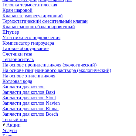
Головка термостатическая
Кран шаровой
Клапан терморегулирующий
Термостатический смесительный клапан
Клапан запорно-балансировочный
Штуцер
Узел нижнего подключения
Компенсатор гидроудара
Газовое оборудование
Счетчики газа
Теплоноситель
На основе пропиленгликоля (экологический)
На основе глицеринового раствора (экологический)
На основе этиленгликоля
Котловая вода
Запчасти для котлов
Запчасти для котлов Baxi
Запчасти для котлов Stout
Запчасти для котлов Navien
Запчасти для котлов Rinnai
Запчасти для котлов Bosch
Теплый пол
Акции
Услуги
Блог