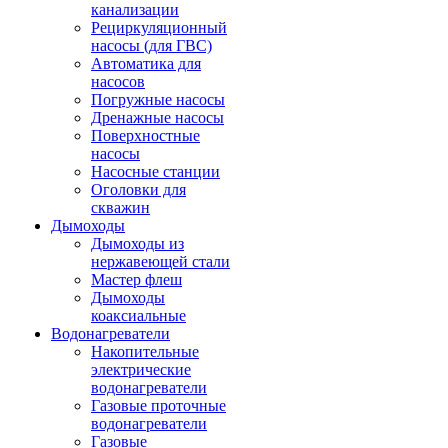
канализации
Рециркуляционный
насосы (для ГВС)
Автоматика для
насосов
Погружные насосы
Дренажные насосы
Поверхностные
насосы
Насосные станции
Оголовки для
скважин
Дымоходы
Дымоходы из
нержавеющей стали
Мастер флеш
Дымоходы
коаксиальные
Водонагреватели
Накопительные
электрические
водонагреватели
Газовые проточные
водонагреватели
Газовые