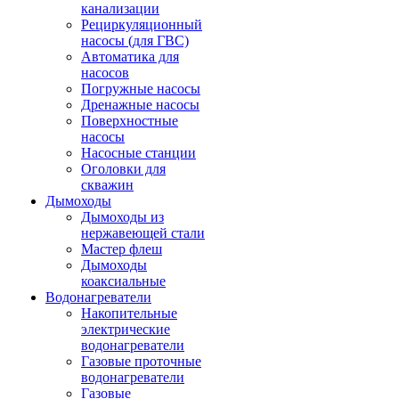
канализации
Рециркуляционный
насосы (для ГВС)
Автоматика для
насосов
Погружные насосы
Дренажные насосы
Поверхностные
насосы
Насосные станции
Оголовки для
скважин
Дымоходы
Дымоходы из
нержавеющей стали
Мастер флеш
Дымоходы
коаксиальные
Водонагреватели
Накопительные
электрические
водонагреватели
Газовые проточные
водонагреватели
Газовые