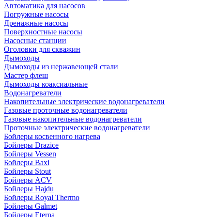
Автоматика для насосов
Погружные насосы
Дренажные насосы
Поверхностные насосы
Насосные станции
Оголовки для скважин
Дымоходы
Дымоходы из нержавеющей стали
Мастер флеш
Дымоходы коаксиальные
Водонагреватели
Накопительные электрические водонагреватели
Газовые проточные водонагреватели
Газовые накопительные водонагреватели
Проточные электрические водонагреватели
Бойлеры косвенного нагрева
Бойлеры Drazice
Бойлеры Vessen
Бойлеры Baxi
Бойлеры Stout
Бойлеры ACV
Бойлеры Hajdu
Бойлеры Royal Thermo
Бойлеры Galmet
Бойлеры Eterna