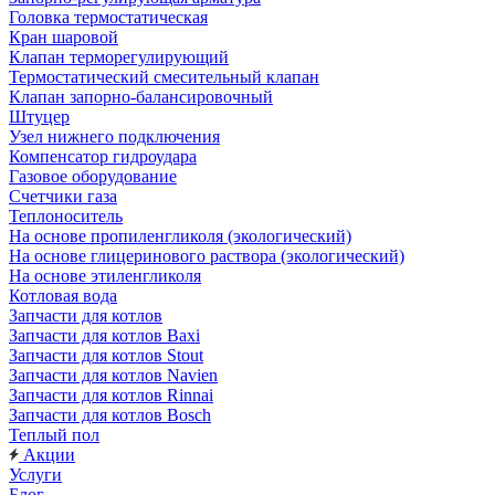
Головка термостатическая
Кран шаровой
Клапан терморегулирующий
Термостатический смесительный клапан
Клапан запорно-балансировочный
Штуцер
Узел нижнего подключения
Компенсатор гидроудара
Газовое оборудование
Счетчики газа
Теплоноситель
На основе пропиленгликоля (экологический)
На основе глицеринового раствора (экологический)
На основе этиленгликоля
Котловая вода
Запчасти для котлов
Запчасти для котлов Baxi
Запчасти для котлов Stout
Запчасти для котлов Navien
Запчасти для котлов Rinnai
Запчасти для котлов Bosch
Теплый пол
Акции
Услуги
Блог