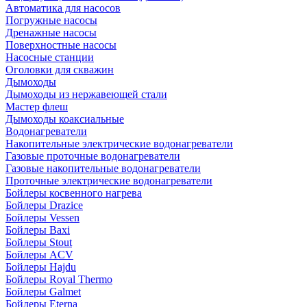
Автоматика для насосов
Погружные насосы
Дренажные насосы
Поверхностные насосы
Насосные станции
Оголовки для скважин
Дымоходы
Дымоходы из нержавеющей стали
Мастер флеш
Дымоходы коаксиальные
Водонагреватели
Накопительные электрические водонагреватели
Газовые проточные водонагреватели
Газовые накопительные водонагреватели
Проточные электрические водонагреватели
Бойлеры косвенного нагрева
Бойлеры Drazice
Бойлеры Vessen
Бойлеры Baxi
Бойлеры Stout
Бойлеры ACV
Бойлеры Hajdu
Бойлеры Royal Thermo
Бойлеры Galmet
Бойлеры Eterna