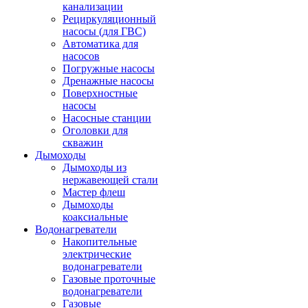
канализации
Рециркуляционный
насосы (для ГВС)
Автоматика для
насосов
Погружные насосы
Дренажные насосы
Поверхностные
насосы
Насосные станции
Оголовки для
скважин
Дымоходы
Дымоходы из
нержавеющей стали
Мастер флеш
Дымоходы
коаксиальные
Водонагреватели
Накопительные
электрические
водонагреватели
Газовые проточные
водонагреватели
Газовые