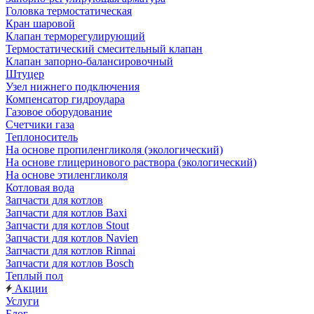
Головка термостатическая
Кран шаровой
Клапан терморегулирующий
Термостатический смесительный клапан
Клапан запорно-балансировочный
Штуцер
Узел нижнего подключения
Компенсатор гидроудара
Газовое оборудование
Счетчики газа
Теплоноситель
На основе пропиленгликоля (экологический)
На основе глицеринового раствора (экологический)
На основе этиленгликоля
Котловая вода
Запчасти для котлов
Запчасти для котлов Baxi
Запчасти для котлов Stout
Запчасти для котлов Navien
Запчасти для котлов Rinnai
Запчасти для котлов Bosch
Теплый пол
Акции
Услуги
Блог