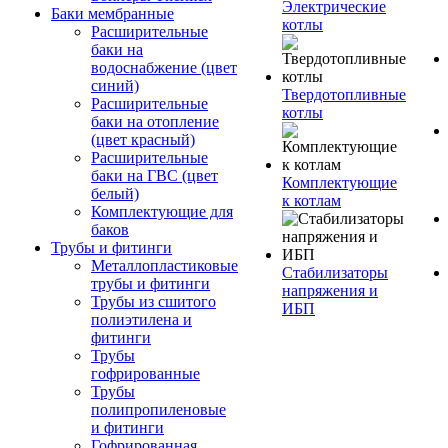
Электрические
Баки мембранные
котлы
Расширительные
баки на
водоснабжение (цвет
синий)
Твердотопливные
Расширительные
котлы
баки на отопление
(цвет красный)
Расширительные
баки на ГВС (цвет
Комплектующие
белый)
к котлам
Комплектующие для
баков
Трубы и фитинги
Металлопластиковые
Стабилизаторы
трубы и фитинги
напряжения и
Трубы из сшитого
ИБП
полиэтилена и
фитинги
Трубы
гофрированные
Трубы
полипропиленовые
и фитинги
Гофрированная