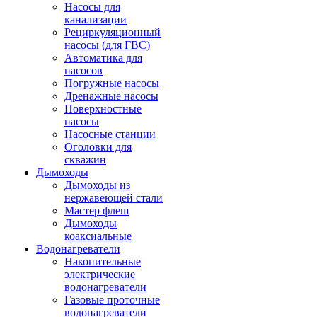
Насосы для
канализации
Рециркуляционный
насосы (для ГВС)
Автоматика для
насосов
Погружные насосы
Дренажные насосы
Поверхностные
насосы
Насосные станции
Оголовки для
скважин
Дымоходы
Дымоходы из
нержавеющей стали
Мастер флеш
Дымоходы
коаксиальные
Водонагреватели
Накопительные
электрические
водонагреватели
Газовые проточные
водонагреватели