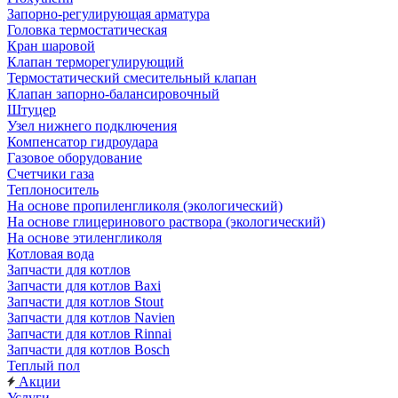
Запорно-регулирующая арматура
Головка термостатическая
Кран шаровой
Клапан терморегулирующий
Термостатический смесительный клапан
Клапан запорно-балансировочный
Штуцер
Узел нижнего подключения
Компенсатор гидроудара
Газовое оборудование
Счетчики газа
Теплоноситель
На основе пропиленгликоля (экологический)
На основе глицеринового раствора (экологический)
На основе этиленгликоля
Котловая вода
Запчасти для котлов
Запчасти для котлов Baxi
Запчасти для котлов Stout
Запчасти для котлов Navien
Запчасти для котлов Rinnai
Запчасти для котлов Bosch
Теплый пол
Акции
Услуги