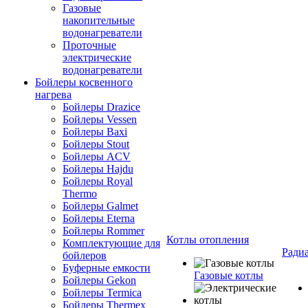
Газовые
накопительные
водонагреватели
Проточные
электрические
водонагреватели
Бойлеры косвенного
нагрева
Бойлеры Drazice
Бойлеры Vessen
Бойлеры Baxi
Бойлеры Stout
Бойлеры ACV
Бойлеры Hajdu
Бойлеры Royal
Thermo
Бойлеры Galmet
Бойлеры Eterna
Бойлеры Rommer
Котлы отопления
Комплектующие для
Ради
бойлеров
Буферные емкости
Газовые котлы
Бойлеры Gekon
Бойлеры Termica
Бойлеры Thermex