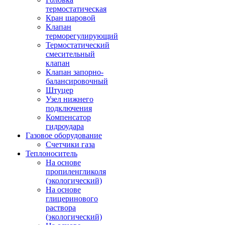
термостатическая
Кран шаровой
Клапан
терморегулирующий
Термостатический
смесительный
клапан
Клапан запорно-
балансировочный
Штуцер
Узел нижнего
подключения
Компенсатор
гидроудара
Газовое оборудование
Счетчики газа
Теплоноситель
На основе
пропиленгликоля
(экологический)
На основе
глицеринового
раствора
(экологический)